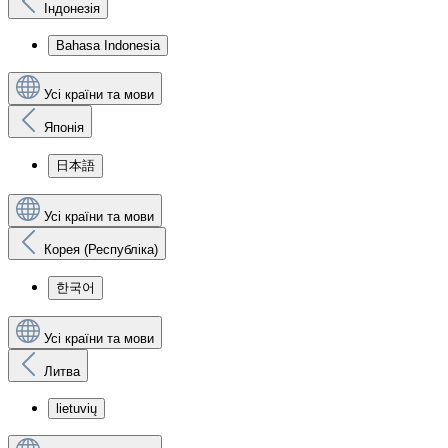
Індонезія
Bahasa Indonesia
Усі країни та мови
Японія
日本語
Усі країни та мови
Корея (Республіка)
한국어
Усі країни та мови
Литва
lietuvių