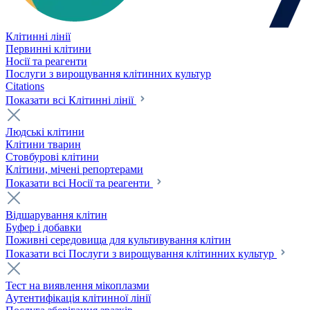
Клітинні лінії
Первинні клітини
Носії та реагенти
Послуги з вирощування клітинних культур
Citations
Показати всі Клітинні лінії
Людські клітини
Клітини тварин
Стовбурові клітини
Клітини, мічені репортерами
Показати всі Носії та реагенти
Відшарування клітин
Буфер і добавки
Поживні середовища для культивування клітин
Показати всі Послуги з вирощування клітинних культур
Тест на виявлення мікоплазми
Аутентифікація клітинної лінії