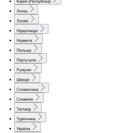
Корея (Республіка)
Литва
Латвія
Нідерланди
Норвегія
Польща
Португалія
Румунія
Швеція
Словаччина
Словенія
Таїланд
Туреччина
Україна