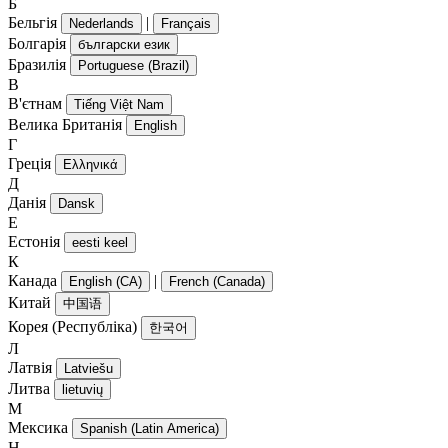
Б
Бельгія
|
Nederlands
Français
Болгарія
български език
Бразилія
Portuguese (Brazil)
В
В'єтнам
Tiếng Việt Nam
Велика Британія
English
Г
Греція
Ελληνικά
Д
Данія
Dansk
Е
Естонія
eesti keel
К
Канада
|
English (CA)
French (Canada)
Китай
中国语
Корея (Республіка)
한국어
Л
Латвія
Latviešu
Литва
lietuvių
М
Мексика
Spanish (Latin America)
Н