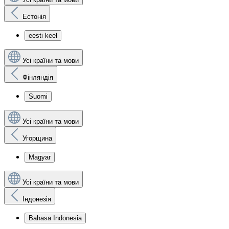
Естонія
eesti keel
Усі країни та мови
Фінляндія
Suomi
Усі країни та мови
Угорщина
Magyar
Усі країни та мови
Індонезія
Bahasa Indonesia