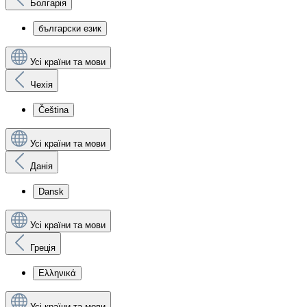
Болгарія
български език
Усі країни та мови
Чехія
Čeština
Усі країни та мови
Данія
Dansk
Усі країни та мови
Греція
Ελληνικά
Усі країни та мови