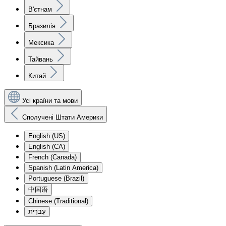
В'єтнам
Бразилія
Мексика
Тайвань
Китай
Усі країни та мови
Сполучені Штати Америки
English (US)
English (CA)
French (Canada)
Spanish (Latin America)
Portuguese (Brazil)
中国语
Chinese (Traditional)
עִברִית