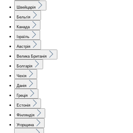
Швейцарія
Бельгія
Канада
Ізраїль
Австрія
Велика Британія
Болгарія
Чехія
Данія
Греція
Естонія
Фінляндія
Угорщина