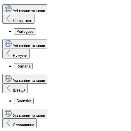
Усі країни та мови
Португалія
Português
Усі країни та мови
Румунія
Română
Усі країни та мови
Швеція
Svenska
Усі країни та мови
Словаччина