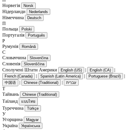
Норвегія
Norsk
Нідерланди
Nederlands
Німеччина
Deutsch
П
Польща
Polski
Португалія
Português
Р
Румунія
Română
С
Словаччина
Slovenčina
Словенія
Slovenščina
Сполучені Штати Америки
|
|
English (US)
English (CA)
|
|
|
French (Canada)
Spanish (Latin America)
Portuguese (Brazil)
|
|
中国语
Chinese (Traditional)
עִברִית
Т
Тайвань
Chinese (Traditional)
Таїланд
แบบไทย
Туреччина
Türkçe
У
Угорщина
Magyar
Україна
Українська