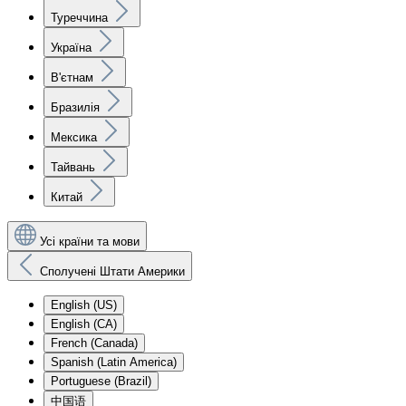
Туреччина
Україна
В'єтнам
Бразилія
Мексика
Тайвань
Китай
Усі країни та мови
Сполучені Штати Америки
English (US)
English (CA)
French (Canada)
Spanish (Latin America)
Portuguese (Brazil)
中国语