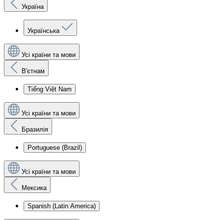
Україна
Українська
Усі країни та мови
В'єтнам
Tiếng Việt Nam
Усі країни та мови
Бразилія
Portuguese (Brazil)
Усі країни та мови
Мексика
Spanish (Latin America)