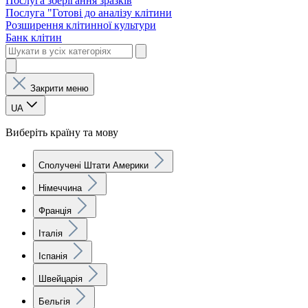
Послуга зберігання зразків
Послуга "Готові до аналізу клітини
Розширення клітинної культури
Банк клітин
Закрити меню
UA
Виберіть країну та мову
Сполучені Штати Америки
Німеччина
Франція
Італія
Іспанія
Швейцарія
Бельгія