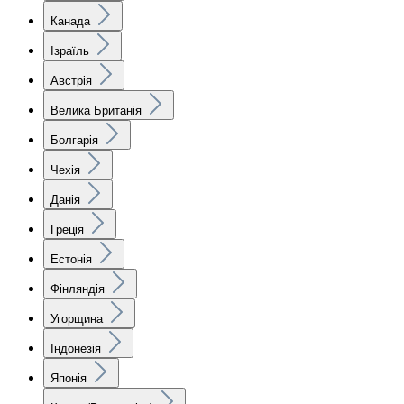
Канада
Ізраїль
Австрія
Велика Британія
Болгарія
Чехія
Данія
Греція
Естонія
Фінляндія
Угорщина
Індонезія
Японія