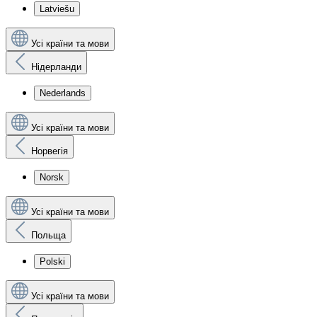
Latviešu
Усі країни та мови
Нідерланди
Nederlands
Усі країни та мови
Норвегія
Norsk
Усі країни та мови
Польща
Polski
Усі країни та мови