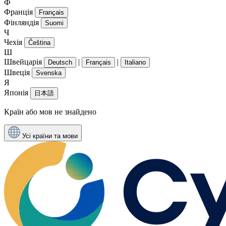
Ф
Франція
Français
Фінляндія
Suomi
Ч
Чехія
Čeština
Ш
Швейцарія
|
|
Deutsch
Français
Italiano
Швеція
Svenska
Я
Японія
日本語
Країн або мов не знайдено
Усі країни та мови