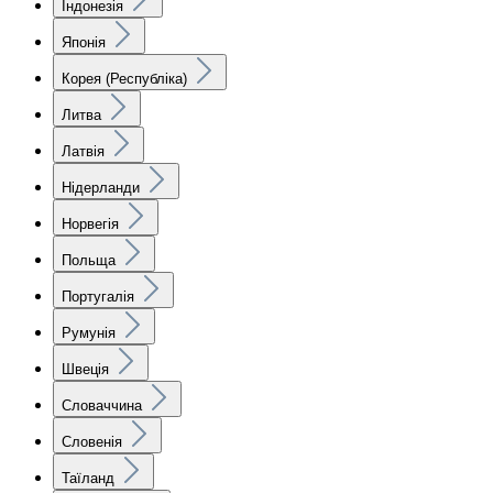
Індонезія
Японія
Корея (Республіка)
Литва
Латвія
Нідерланди
Норвегія
Польща
Португалія
Румунія
Швеція
Словаччина
Словенія
Таїланд