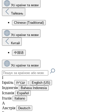
Усі країни та мови
Тайвань
Chinese (Traditional)
Усі країни та мови
Китай
中国语
Усі країни та мови
І
Ізраїль
|
עִברִית
English (US)
Індонезія
Bahasa Indonesia
Іспанія
Español
Італія
Italiano
А
Австрія
Deutsch