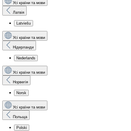
Усі країни та мови
Латвія
Latviešu
Усі країни та мови
Нідерланди
Nederlands
Усі країни та мови
Норвегія
Norsk
Усі країни та мови
Польща
Polski