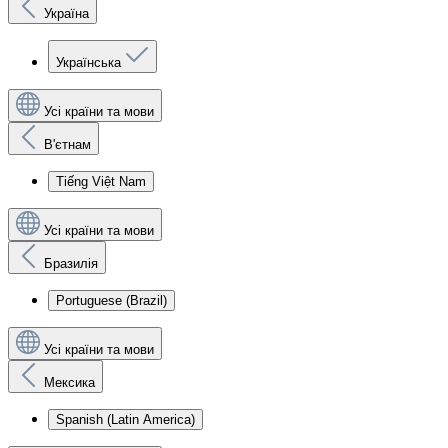
Україна
Українська
Усі країни та мови
В'єтнам
Tiếng Việt Nam
Усі країни та мови
Бразилія
Portuguese (Brazil)
Усі країни та мови
Мексика
Spanish (Latin America)