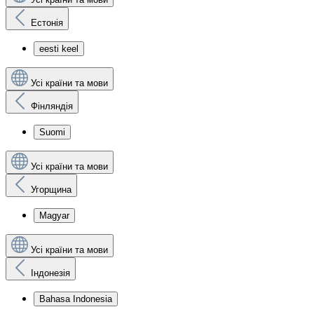
Естонія
eesti keel
Усі країни та мови
Фінляндія
Suomi
Усі країни та мови
Угорщина
Magyar
Усі країни та мови
Індонезія
Bahasa Indonesia