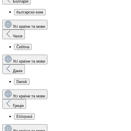
Болгарія
български език
Усі країни та мови
Чехія
Čeština
Усі країни та мови
Данія
Dansk
Усі країни та мови
Греція
Ελληνικά
Усі країни та мови