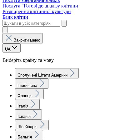
Послуга зберігання зразків
Послуга "Готові до аналізу клітини
Розширення клітинної культури
Банк клітин
Закрити меню
UA
Виберіть країну та мову
Сполучені Штати Америки
Німеччина
Франція
Італія
Іспанія
Швейцарія
Бельгія