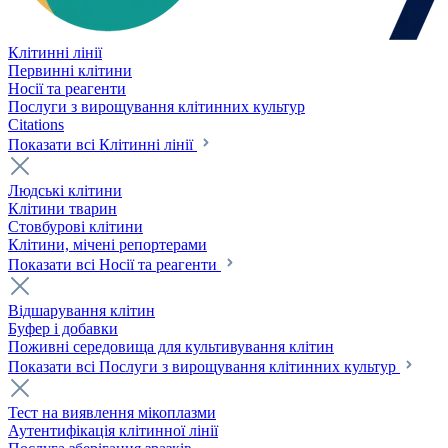
Клітинні лінії
Первинні клітини
Носії та реагенти
Послуги з вирощування клітинних культур
Citations
Показати всі Клітинні лінії
Людські клітини
Клітини тварин
Стовбурові клітини
Клітини, мічені репортерами
Показати всі Носії та реагенти
Відшарування клітин
Буфер і добавки
Поживні середовища для культивування клітин
Показати всі Послуги з вирощування клітинних культур
Тест на виявлення мікоплазми
Аутентифікація клітинної лінії