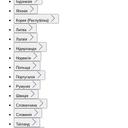
Індонезія
Японія
Корея (Республіка)
Литва
Латвія
Нідерланди
Норвегія
Польща
Португалія
Румунія
Швеція
Словаччина
Словенія
Таїланд