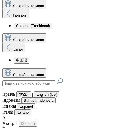
Усі країни та мови
Тайвань
Chinese (Traditional)
Усі країни та мови
Китай
中国语
Усі країни та мови
І
Ізраїль
|
עִברִית
English (US)
Індонезія
Bahasa Indonesia
Іспанія
Español
Італія
Italiano
А
Австрія
Deutsch