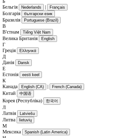
Б
Бельгія
|
Nederlands
Français
Болгарія
български език
Бразилія
Portuguese (Brazil)
В
В'єтнам
Tiếng Việt Nam
Велика Британія
English
Г
Греція
Ελληνικά
Д
Данія
Dansk
Е
Естонія
eesti keel
К
Канада
|
English (CA)
French (Canada)
Китай
中国语
Корея (Республіка)
한국어
Л
Латвія
Latviešu
Литва
lietuvių
М
Мексика
Spanish (Latin America)
Н