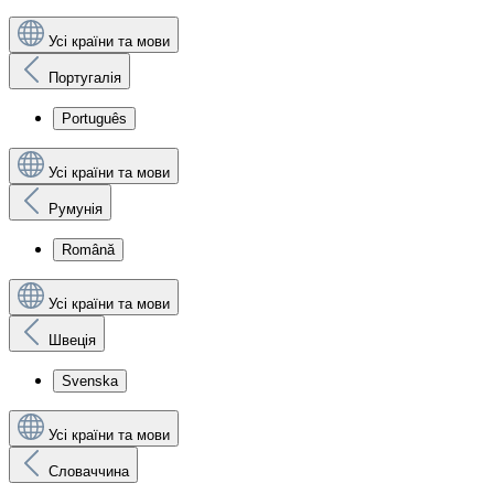
Усі країни та мови
Португалія
Português
Усі країни та мови
Румунія
Română
Усі країни та мови
Швеція
Svenska
Усі країни та мови
Словаччина