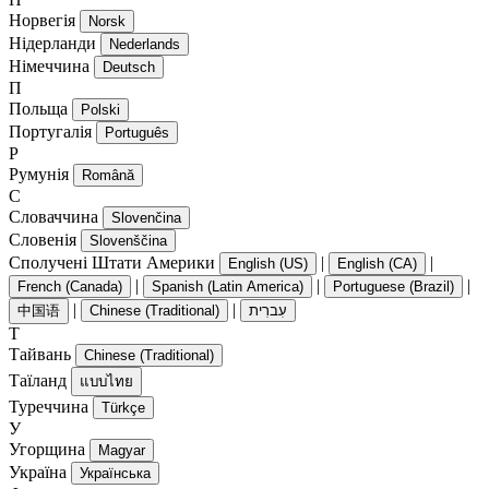
Норвегія
Norsk
Нідерланди
Nederlands
Німеччина
Deutsch
П
Польща
Polski
Португалія
Português
Р
Румунія
Română
С
Словаччина
Slovenčina
Словенія
Slovenščina
Сполучені Штати Америки
|
|
English (US)
English (CA)
|
|
|
French (Canada)
Spanish (Latin America)
Portuguese (Brazil)
|
|
中国语
Chinese (Traditional)
עִברִית
Т
Тайвань
Chinese (Traditional)
Таїланд
แบบไทย
Туреччина
Türkçe
У
Угорщина
Magyar
Україна
Українська