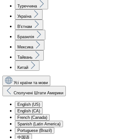
Туреччина
Україна
В'єтнам
Бразилія
Мексика
Тайвань
Китай
Усі країни та мови
Сполучені Штати Америки
English (US)
English (CA)
French (Canada)
Spanish (Latin America)
Portuguese (Brazil)
中国语