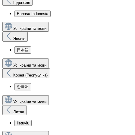
Індонезія
Bahasa Indonesia
Усі країни та мови
Японія
日本語
Усі країни та мови
Корея (Республіка)
한국어
Усі країни та мови
Литва
lietuvių