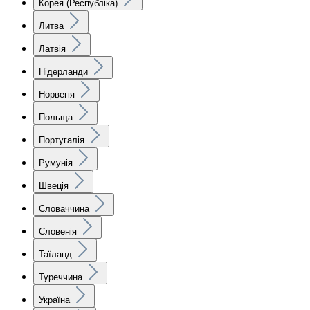
Корея (Республіка)
Литва
Латвія
Нідерланди
Норвегія
Польща
Португалія
Румунія
Швеція
Словаччина
Словенія
Таїланд
Туреччина
Україна