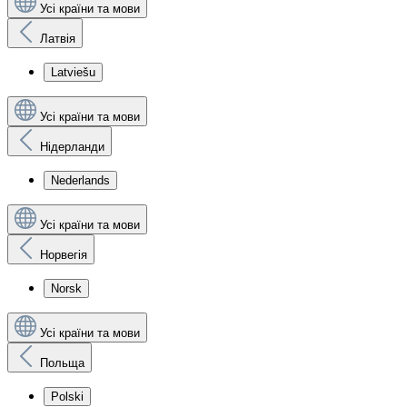
Усі країни та мови
Латвія
Latviešu
Усі країни та мови
Нідерланди
Nederlands
Усі країни та мови
Норвегія
Norsk
Усі країни та мови
Польща
Polski