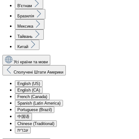
В'єтнам
Бразилія
Мексика
Тайвань
Китай
Усі країни та мови
Сполучені Штати Америки
English (US)
English (CA)
French (Canada)
Spanish (Latin America)
Portuguese (Brazil)
中国语
Chinese (Traditional)
עִברִית