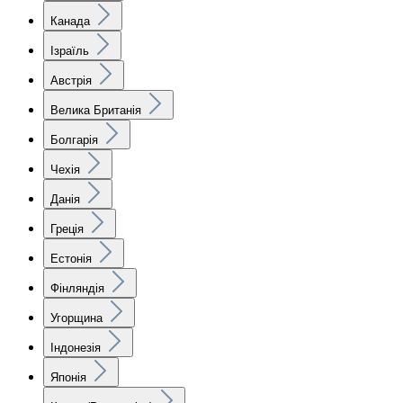
Канада
Ізраїль
Австрія
Велика Британія
Болгарія
Чехія
Данія
Греція
Естонія
Фінляндія
Угорщина
Індонезія
Японія