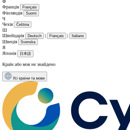
Ф
Франція
Français
Фінляндія
Suomi
Ч
Чехія
Čeština
Ш
Швейцарія
|
|
Deutsch
Français
Italiano
Швеція
Svenska
Я
Японія
日本語
Країн або мов не знайдено
Усі країни та мови