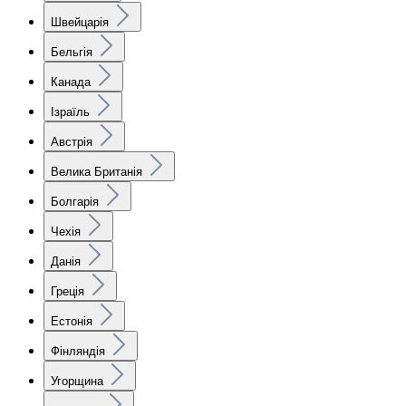
Швейцарія
Бельгія
Канада
Ізраїль
Австрія
Велика Британія
Болгарія
Чехія
Данія
Греція
Естонія
Фінляндія
Угорщина