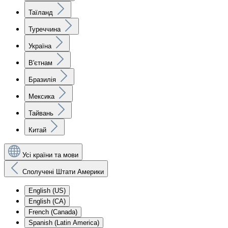
Таїланд
Туреччина
Україна
В'єтнам
Бразилія
Мексика
Тайвань
Китай
Усі країни та мови
Сполучені Штати Америки
English (US)
English (CA)
French (Canada)
Spanish (Latin America)