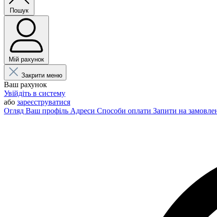
Пошук
Мій рахунок
Закрити меню
Ваш рахунок
Увійдіть в систему
або
зареєструватися
Огляд
Ваш профіль
Адреси
Способи оплати
Запити на замовле