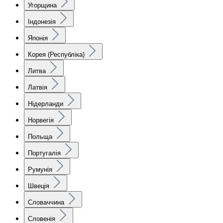
Угорщина
Індонезія
Японія
Корея (Республіка)
Литва
Латвія
Нідерланди
Норвегія
Польща
Португалія
Румунія
Швеція
Словаччина
Словенія