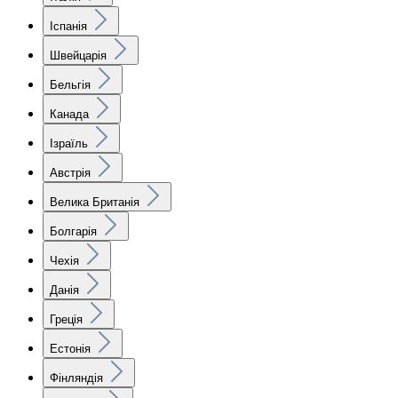
Іспанія
Швейцарія
Бельгія
Канада
Ізраїль
Австрія
Велика Британія
Болгарія
Чехія
Данія
Греція
Естонія
Фінляндія