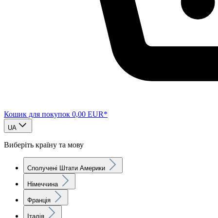
Кошик для покупок
0,00 EUR*
UA
Виберіть країну та мову
Сполучені Штати Америки
Німеччина
Франція
Італія