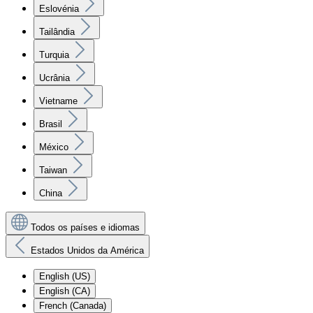
Eslovénia
Tailândia
Turquia
Ucrânia
Vietname
Brasil
México
Taiwan
China
Todos os países e idiomas
Estados Unidos da América
English (US)
English (CA)
French (Canada)