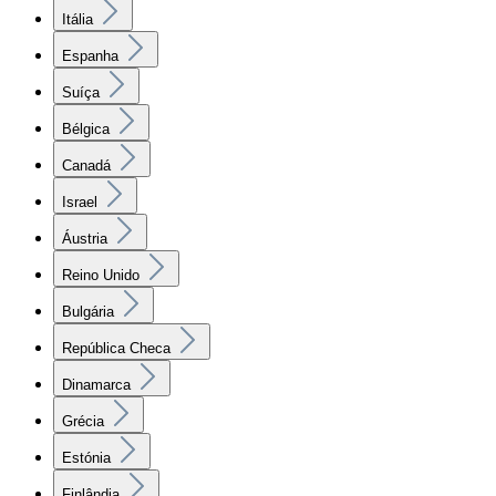
Itália
Espanha
Suíça
Bélgica
Canadá
Israel
Áustria
Reino Unido
Bulgária
República Checa
Dinamarca
Grécia
Estónia
Finlândia