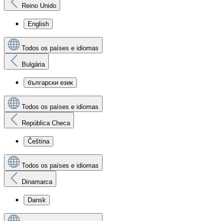
Reino Unido
English
Todos os países e idiomas
Bulgária
български език
Todos os países e idiomas
República Checa
Čeština
Todos os países e idiomas
Dinamarca
Dansk