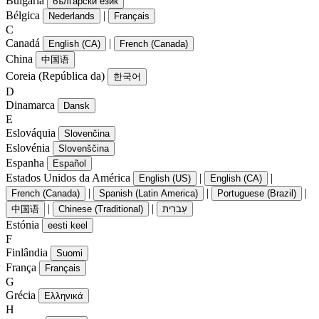
Bulgária
български език
Bélgica
|
Nederlands
Français
C
Canadá
|
English (CA)
French (Canada)
China
中国语
Coreia (República da)
한국어
D
Dinamarca
Dansk
E
Eslováquia
Slovenčina
Eslovénia
Slovenščina
Espanha
Español
Estados Unidos da América
|
|
English (US)
English (CA)
|
|
|
French (Canada)
Spanish (Latin America)
Portuguese (Brazil)
|
|
中国语
Chinese (Traditional)
עִברִית
Estónia
eesti keel
F
Finlândia
Suomi
França
Français
G
Grécia
Ελληνικά
H