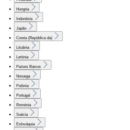
Hungria
Indonésia
Japão
Coreia (República da)
Lituânia
Letónia
Países Baixos
Noruega
Polónia
Portugal
Roménia
Suécia
Eslováquia