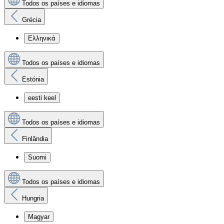
Todos os países e idiomas
Grécia
Ελληνικά
Todos os países e idiomas
Estónia
eesti keel
Todos os países e idiomas
Finlândia
Suomi
Todos os países e idiomas
Hungria
Magyar