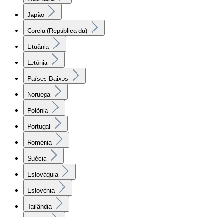
Japão
Coreia (República da)
Lituânia
Letónia
Países Baixos
Noruega
Polónia
Portugal
Roménia
Suécia
Eslováquia
Eslovénia
Tailândia