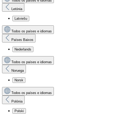
Todos os países e idiomas
Letónia
Latviešu
Todos os países e idiomas
Países Baixos
Nederlands
Todos os países e idiomas
Noruega
Norsk
Todos os países e idiomas
Polónia
Polski