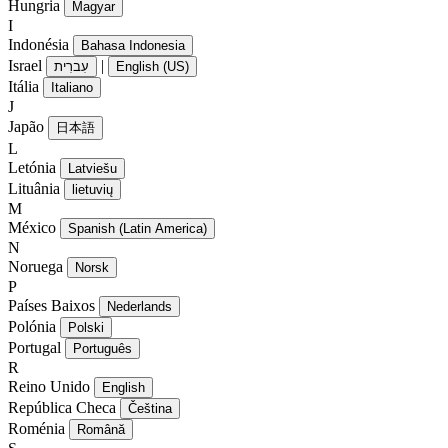
Hungria
Magyar
I
Indonésia
Bahasa Indonesia
Israel
|
עִברִית
English (US)
Itália
Italiano
J
Japão
日本語
L
Letónia
Latviešu
Lituânia
lietuvių
M
México
Spanish (Latin America)
N
Noruega
Norsk
P
Países Baixos
Nederlands
Polónia
Polski
Portugal
Português
R
Reino Unido
English
República Checa
Čeština
Roménia
Română