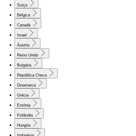
Suíça
Bélgica
Canadá
Israel
Áustria
Reino Unido
Bulgária
República Checa
Dinamarca
Grécia
Estónia
Finlândia
Hungria
Indonésia