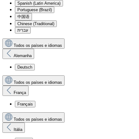
Spanish (Latin America)
Portuguese (Brazil)
中国语
Chinese (Traditional)
עִברִית
Todos os países e idiomas
Alemanha
Deutsch
Todos os países e idiomas
França
Français
Todos os países e idiomas
Itália