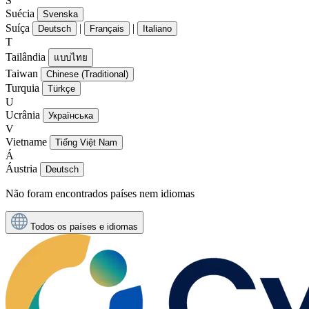
S
Suécia
Svenska
Suíça
|
|
Deutsch
Français
Italiano
T
Tailândia
แบบไทย
Taiwan
Chinese (Traditional)
Turquia
Türkçe
U
Ucrânia
Українська
V
Vietname
Tiếng Việt Nam
Á
Áustria
Deutsch
Não foram encontrados países nem idiomas
Todos os países e idiomas