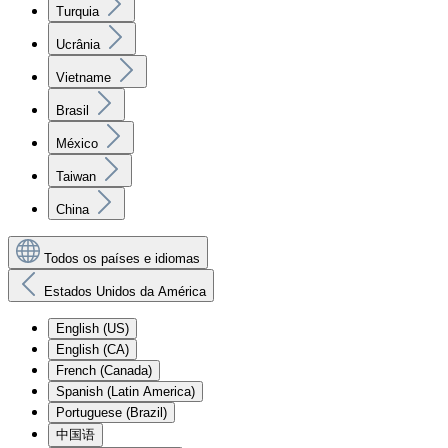
Turquia
Ucrânia
Vietname
Brasil
México
Taiwan
China
Todos os países e idiomas
Estados Unidos da América
English (US)
English (CA)
French (Canada)
Spanish (Latin America)
Portuguese (Brazil)
中国语