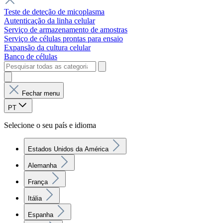
Teste de deteção de micoplasma
Autenticação da linha celular
Serviço de armazenamento de amostras
Serviço de células prontas para ensaio
Expansão da cultura celular
Banco de células
Fechar menu
PT
Selecione o seu país e idioma
Estados Unidos da América
Alemanha
França
Itália
Espanha