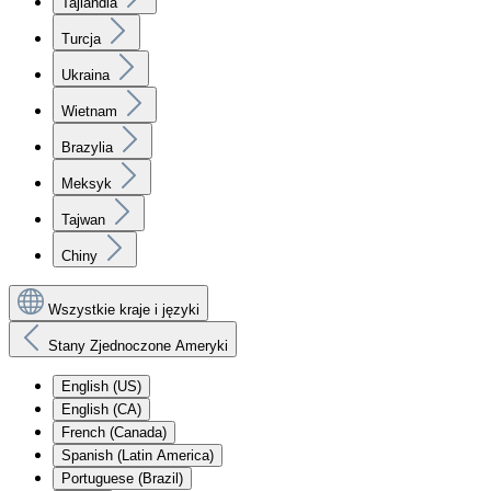
Tajlandia
Turcja
Ukraina
Wietnam
Brazylia
Meksyk
Tajwan
Chiny
Wszystkie kraje i języki
Stany Zjednoczone Ameryki
English (US)
English (CA)
French (Canada)
Spanish (Latin America)
Portuguese (Brazil)