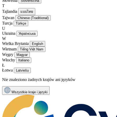
Słowenia
Slovenščina
T
Tajlandia
แบบไทย
Tajwan
Chinese (Traditional)
Turcja
Türkçe
U
Ukraina
Українська
W
Wielka Brytania
English
Wietnam
Tiếng Việt Nam
Węgry
Magyar
Włochy
Italiano
Ł
Łotwa
Latviešu
Nie znaleziono żadnych krajów ani języków
Wszystkie kraje i języki