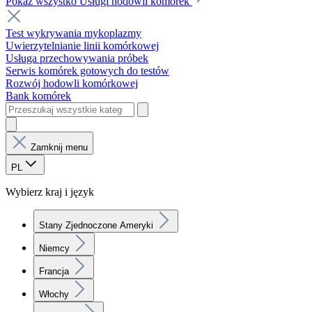
Pokaż wszystko Usługi hodowli komórek
Test wykrywania mykoplazmy
Uwierzytelnianie linii komórkowej
Usługa przechowywania próbek
Serwis komórek gotowych do testów
Rozwój hodowli komórkowej
Bank komórek
Zamknij menu
PL
Wybierz kraj i język
Stany Zjednoczone Ameryki
Niemcy
Francja
Włochy