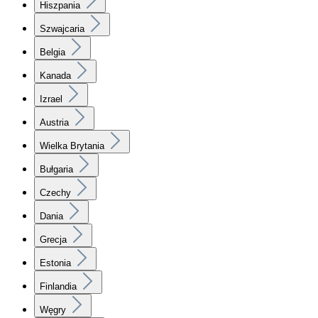
Hiszpania
Szwajcaria
Belgia
Kanada
Izrael
Austria
Wielka Brytania
Bułgaria
Czechy
Dania
Grecja
Estonia
Finlandia
Węgry