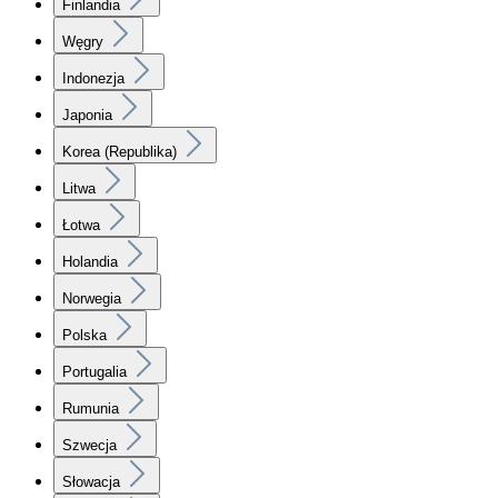
Finlandia
Węgry
Indonezja
Japonia
Korea (Republika)
Litwa
Łotwa
Holandia
Norwegia
Polska
Portugalia
Rumunia
Szwecja
Słowacja