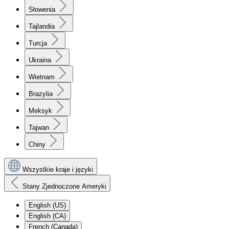
Słowenia
Tajlandia
Turcja
Ukraina
Wietnam
Brazylia
Meksyk
Tajwan
Chiny
Wszystkie kraje i języki
Stany Zjednoczone Ameryki
English (US)
English (CA)
French (Canada)