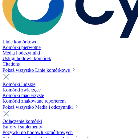
Linie komórkowe
Komórki pierwotne
Media i odczynniki
Usługi hodowli komórek
Citations
Pokaż wszystko Linie komórkowe
Komórki ludzkie
Komórki zwierzęce
Komórki macierzyste
Komórki znakowane reporterem
Pokaż wszystko Media i odczynniki
Odłączenie komórki
Bufory i suplementy
Pożywki do hodowli komórkowych