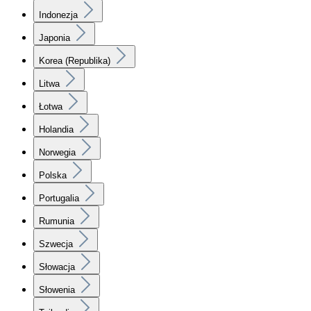
Indonezja
Japonia
Korea (Republika)
Litwa
Łotwa
Holandia
Norwegia
Polska
Portugalia
Rumunia
Szwecja
Słowacja
Słowenia