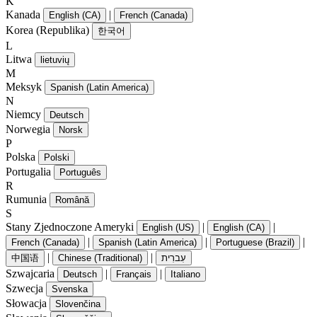
K
Kanada
|
English (CA)
French (Canada)
Korea (Republika)
한국어
L
Litwa
lietuvių
M
Meksyk
Spanish (Latin America)
N
Niemcy
Deutsch
Norwegia
Norsk
P
Polska
Polski
Portugalia
Português
R
Rumunia
Română
S
Stany Zjednoczone Ameryki
|
|
English (US)
English (CA)
|
|
|
French (Canada)
Spanish (Latin America)
Portuguese (Brazil)
|
|
中国语
Chinese (Traditional)
עִברִית
Szwajcaria
|
|
Deutsch
Français
Italiano
Szwecja
Svenska
Słowacja
Slovenčina