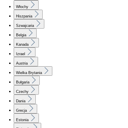
Włochy
Hiszpania
Szwajcaria
Belgia
Kanada
Izrael
Austria
Wielka Brytania
Bułgaria
Czechy
Dania
Grecja
Estonia