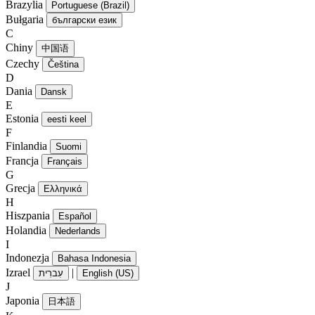
Brazylia
Portuguese (Brazil)
Bułgaria
български език
C
Chiny
中国语
Czechy
Čeština
D
Dania
Dansk
E
Estonia
eesti keel
F
Finlandia
Suomi
Francja
Français
G
Grecja
Ελληνικά
H
Hiszpania
Español
Holandia
Nederlands
I
Indonezja
Bahasa Indonesia
Izrael
|
עִברִית
English (US)
J
Japonia
日本語