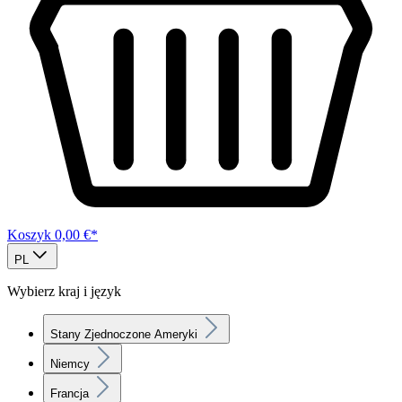
Koszyk
0,00 €*
PL
Wybierz kraj i język
Stany Zjednoczone Ameryki
Niemcy
Francja