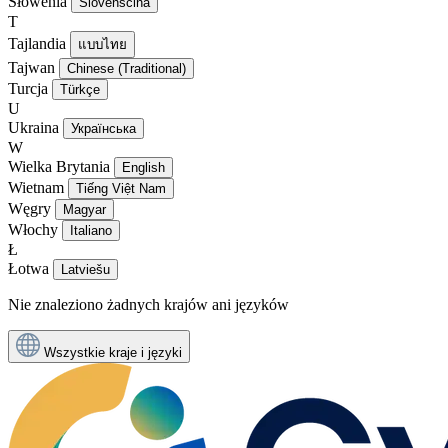
Słowenia
Slovenščina
T
Tajlandia
แบบไทย
Tajwan
Chinese (Traditional)
Turcja
Türkçe
U
Ukraina
Українська
W
Wielka Brytania
English
Wietnam
Tiếng Việt Nam
Węgry
Magyar
Włochy
Italiano
Ł
Łotwa
Latviešu
Nie znaleziono żadnych krajów ani języków
Wszystkie kraje i języki