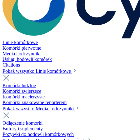
Linie komórkowe
Komórki pierwotne
Media i odczynniki
Usługi hodowli komórek
Citations
Pokaż wszystko Linie komórkowe
Komórki ludzkie
Komórki zwierzęce
Komórki macierzyste
Komórki znakowane reporterem
Pokaż wszystko Media i odczynniki
Odłączenie komórki
Bufory i suplementy
Pożywki do hodowli komórkowych