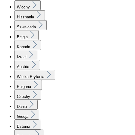
Włochy
Hiszpania
Szwajcaria
Belgia
Kanada
Izrael
Austria
Wielka Brytania
Bułgaria
Czechy
Dania
Grecja
Estonia