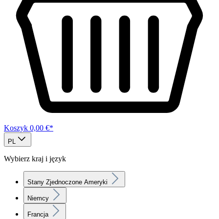
Koszyk
0,00 €*
PL
Wybierz kraj i język
Stany Zjednoczone Ameryki
Niemcy
Francja