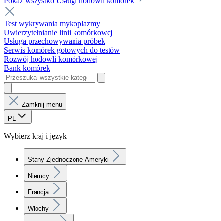
Pokaż wszystko Usługi hodowli komórek
Test wykrywania mykoplazmy
Uwierzytelnianie linii komórkowej
Usługa przechowywania próbek
Serwis komórek gotowych do testów
Rozwój hodowli komórkowej
Bank komórek
Zamknij menu
PL
Wybierz kraj i język
Stany Zjednoczone Ameryki
Niemcy
Francja
Włochy