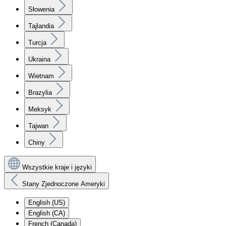
Słowenia
Tajlandia
Turcja
Ukraina
Wietnam
Brazylia
Meksyk
Tajwan
Chiny
Wszystkie kraje i języki
Stany Zjednoczone Ameryki
English (US)
English (CA)
French (Canada)