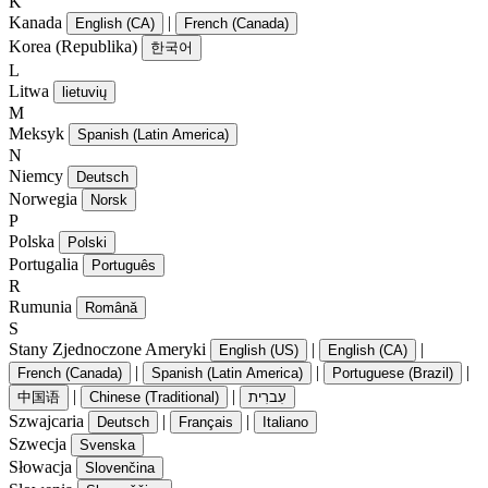
K
Kanada
|
English (CA)
French (Canada)
Korea (Republika)
한국어
L
Litwa
lietuvių
M
Meksyk
Spanish (Latin America)
N
Niemcy
Deutsch
Norwegia
Norsk
P
Polska
Polski
Portugalia
Português
R
Rumunia
Română
S
Stany Zjednoczone Ameryki
|
|
English (US)
English (CA)
|
|
|
French (Canada)
Spanish (Latin America)
Portuguese (Brazil)
|
|
中国语
Chinese (Traditional)
עִברִית
Szwajcaria
|
|
Deutsch
Français
Italiano
Szwecja
Svenska
Słowacja
Slovenčina