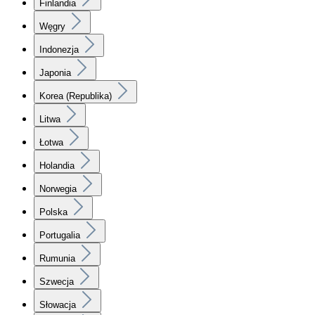
Finlandia
Węgry
Indonezja
Japonia
Korea (Republika)
Litwa
Łotwa
Holandia
Norwegia
Polska
Portugalia
Rumunia
Szwecja
Słowacja