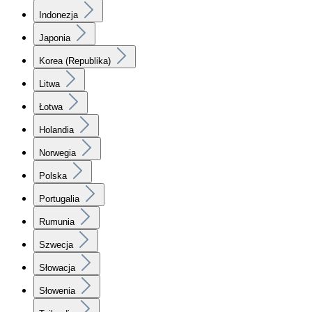
Indonezja
Japonia
Korea (Republika)
Litwa
Łotwa
Holandia
Norwegia
Polska
Portugalia
Rumunia
Szwecja
Słowacja
Słowenia