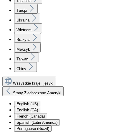
Tajlandia
Turcja
Ukraina
Wietnam
Brazylia
Meksyk
Tajwan
Chiny
Wszystkie kraje i języki
Stany Zjednoczone Ameryki
English (US)
English (CA)
French (Canada)
Spanish (Latin America)
Portuguese (Brazil)