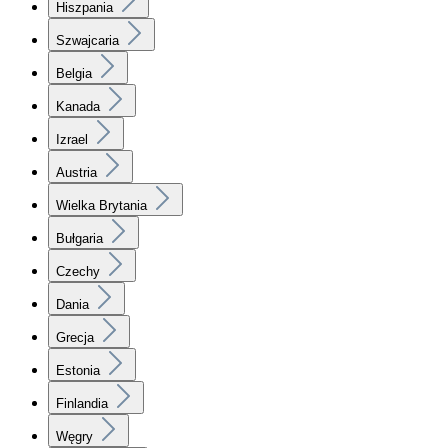
Hiszpania
Szwajcaria
Belgia
Kanada
Izrael
Austria
Wielka Brytania
Bułgaria
Czechy
Dania
Grecja
Estonia
Finlandia
Węgry