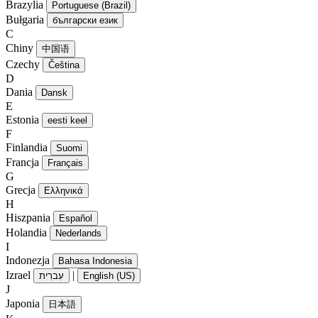
Brazylia
Portuguese (Brazil)
Bułgaria
български език
C
Chiny
中国语
Czechy
Čeština
D
Dania
Dansk
E
Estonia
eesti keel
F
Finlandia
Suomi
Francja
Français
G
Grecja
Ελληνικά
H
Hiszpania
Español
Holandia
Nederlands
I
Indonezja
Bahasa Indonesia
Izrael
|
עִברִית
English (US)
J
Japonia
日本語