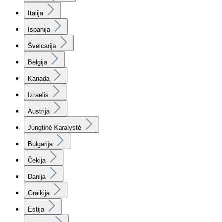
Italija
Ispanija
Šveicarija
Belgija
Kanada
Izraelis
Austrija
Jungtinė Karalystė
Bulgarija
Čekija
Danija
Graikija
Estija