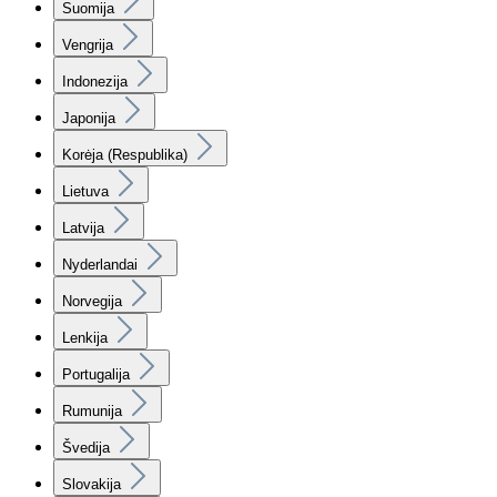
Suomija
Vengrija
Indonezija
Japonija
Korėja (Respublika)
Lietuva
Latvija
Nyderlandai
Norvegija
Lenkija
Portugalija
Rumunija
Švedija
Slovakija