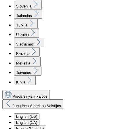
Slovėnija
Tailandas
Turkija
Ukraina
Vietnamas
Brazilija
Meksika
Taivanas
Kinija
Visos šalys ir kalbos
Jungtinės Amerikos Valstijos
English (US)
English (CA)
French (Canada)