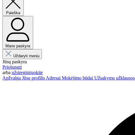
Paieška
Mano paskyra
Uždaryti meniu
Jūsų paskyra
Prisijungti
arba
užsiregistruokite
Apžvalga
Jūsų profilis
Adresai
Mokėjimo būdai
Užsakymų užklausos