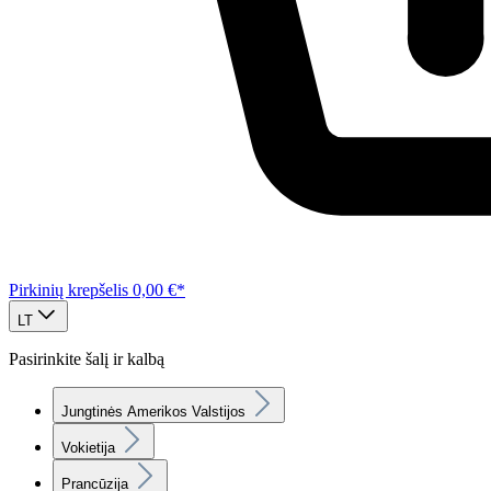
Pirkinių krepšelis
0,00 €*
LT
Pasirinkite šalį ir kalbą
Jungtinės Amerikos Valstijos
Vokietija
Prancūzija