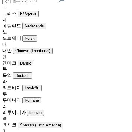
그
그리스
Ελληνικά
네
네덜란드
Nederlands
노
노르웨이
Norsk
대
대만
Chinese (Traditional)
덴
덴마크
Dansk
독
독일
Deutsch
라
라트비아
Latviešu
루
루마니아
Română
리
리투아니아
lietuvių
멕
멕시코
Spanish (Latin America)
미