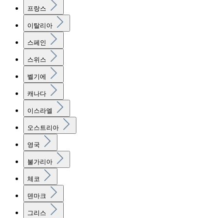
프랑스
이탈리아
스페인
스위스
벨기에
캐나다
이스라엘
오스트리아
영국
불가리아
체코
덴마크
그리스