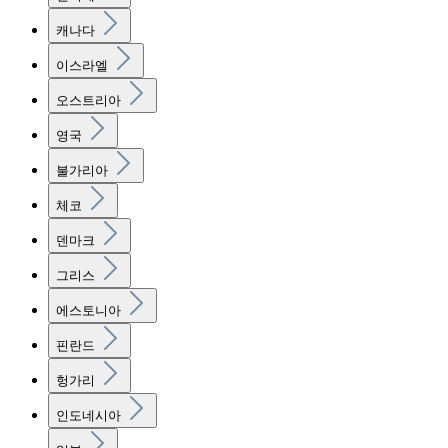
캐나다
이스라엘
오스트리아
영국
불가리아
체코
덴마크
그리스
에스토니아
핀란드
헝가리
인도네시아