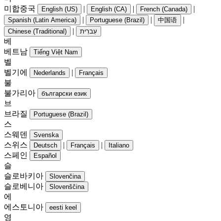
미합중국
|
|
|
English (US)
English (CA)
French (Canada)
|
|
|
Spanish (Latin America)
Portuguese (Brazil)
中国语
|
Chinese (Traditional)
עִברִית
베
베트남
Tiếng Việt Nam
벨
벨기에
|
Nederlands
Français
불
불가리아
български език
브
브라질
Portuguese (Brazil)
스
스웨덴
Svenska
스위스
|
|
Deutsch
Français
Italiano
스페인
Español
슬
슬로바키아
Slovenčina
슬로베니아
Slovenščina
에
에스토니아
eesti keel
영