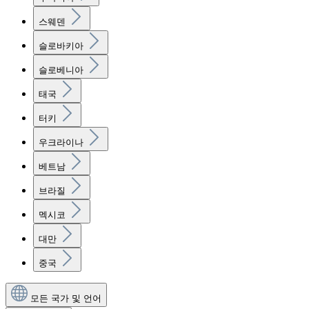
스웨덴
슬로바키아
슬로베니아
태국
터키
우크라이나
베트남
브라질
멕시코
대만
중국
모든 국가 및 언어