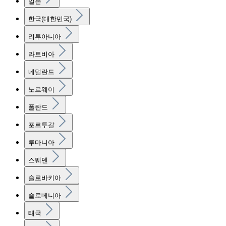
일본
한국(대한민국)
리투아니아
라트비아
네덜란드
노르웨이
폴란드
포르투갈
루마니아
스웨덴
슬로바키아
슬로베니아
태국