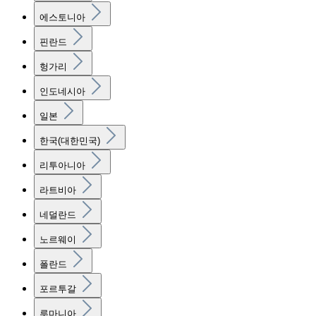
에스토니아
핀란드
헝가리
인도네시아
일본
한국(대한민국)
리투아니아
라트비아
네덜란드
노르웨이
폴란드
포르투갈
루마니아