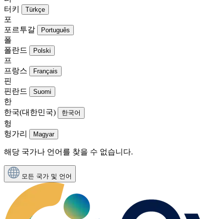
터키
Türkçe
포
포르투갈
Português
폴
폴란드
Polski
프
프랑스
Français
핀
핀란드
Suomi
한
한국(대한민국)
한국어
헝
헝가리
Magyar
해당 국가나 언어를 찾을 수 없습니다.
모든 국가 및 언어