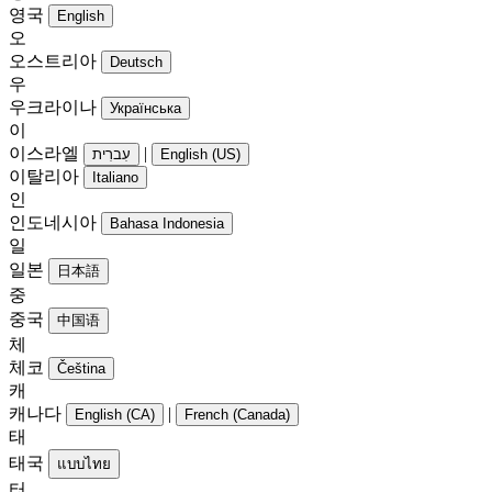
영국
English
오
오스트리아
Deutsch
우
우크라이나
Українська
이
이스라엘
|
עִברִית
English (US)
이탈리아
Italiano
인
인도네시아
Bahasa Indonesia
일
일본
日本語
중
중국
中国语
체
체코
Čeština
캐
캐나다
|
English (CA)
French (Canada)
태
태국
แบบไทย
터