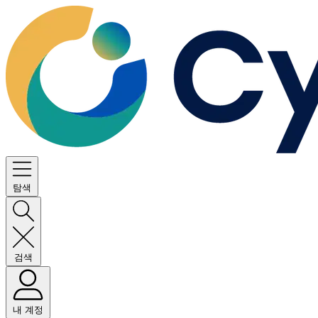
탐색
검색
내 계정