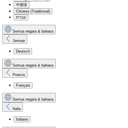
中国语
Chinese (Traditional)
עִברִית
Semua negara & bahasa
Jerman
Deutsch
Semua negara & bahasa
Prancis
Français
Semua negara & bahasa
Italia
Italiano