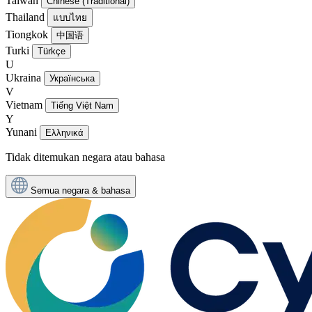
Taiwan
Chinese (Traditional)
Thailand
แบบไทย
Tiongkok
中国语
Turki
Türkçe
U
Ukraina
Українська
V
Vietnam
Tiếng Việt Nam
Y
Yunani
Ελληνικά
Tidak ditemukan negara atau bahasa
Semua negara & bahasa