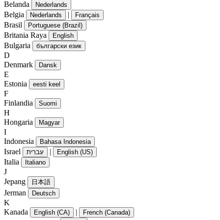
Belanda
Nederlands
Belgia
|
Nederlands
Français
Brasil
Portuguese (Brazil)
Britania Raya
English
Bulgaria
български език
D
Denmark
Dansk
E
Estonia
eesti keel
F
Finlandia
Suomi
H
Hongaria
Magyar
I
Indonesia
Bahasa Indonesia
Israel
|
עִברִית
English (US)
Italia
Italiano
J
Jepang
日本語
Jerman
Deutsch
K
Kanada
|
English (CA)
French (Canada)