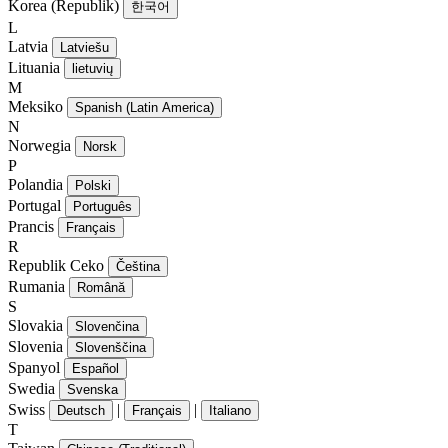
Korea (Republik)
한국어
L
Latvia
Latviešu
Lituania
lietuvių
M
Meksiko
Spanish (Latin America)
N
Norwegia
Norsk
P
Polandia
Polski
Portugal
Português
Prancis
Français
R
Republik Ceko
Čeština
Rumania
Română
S
Slovakia
Slovenčina
Slovenia
Slovenščina
Spanyol
Español
Swedia
Svenska
Swiss
|
|
Deutsch
Français
Italiano
T