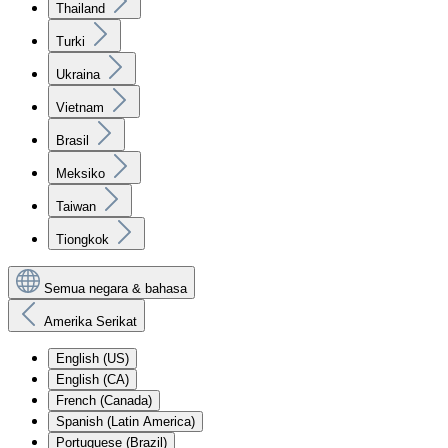
Thailand
Turki
Ukraina
Vietnam
Brasil
Meksiko
Taiwan
Tiongkok
Semua negara & bahasa
Amerika Serikat
English (US)
English (CA)
French (Canada)
Spanish (Latin America)
Portuguese (Brazil)