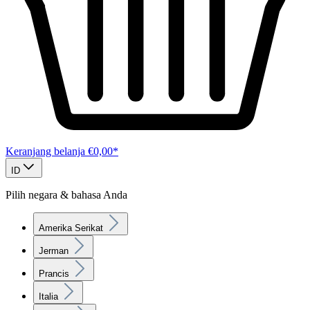
Keranjang belanja
€0,00*
ID
Pilih negara & bahasa Anda
Amerika Serikat
Jerman
Prancis
Italia