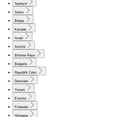
Spanyol
Swiss
Belgia
Kanada
Israel
Austria
Britania Raya
Bulgaria
Republik Ceko
Denmark
Yunani
Estonia
Finlandia
Hongaria