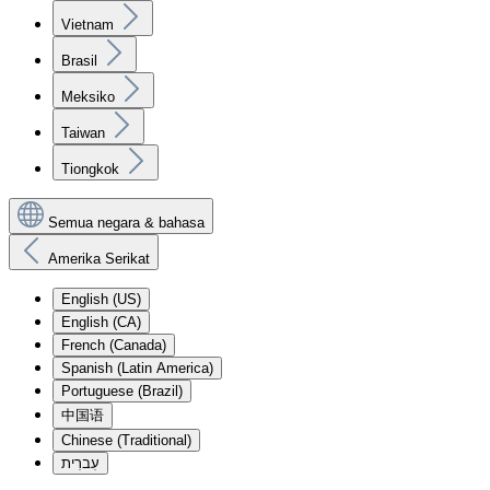
Vietnam
Brasil
Meksiko
Taiwan
Tiongkok
Semua negara & bahasa
Amerika Serikat
English (US)
English (CA)
French (Canada)
Spanish (Latin America)
Portuguese (Brazil)
中国语
Chinese (Traditional)
עִברִית