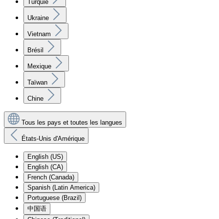
Turquie
Ukraine
Vietnam
Brésil
Mexique
Taïwan
Chine
Tous les pays et toutes les langues
États-Unis d'Amérique
English (US)
English (CA)
French (Canada)
Spanish (Latin America)
Portuguese (Brazil)
中国语