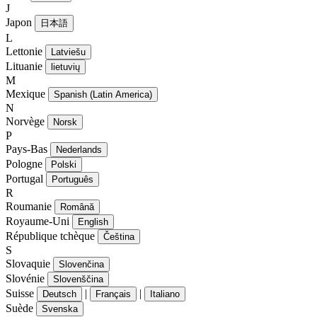
J
Japon
日本語
L
Lettonie
Latviešu
Lituanie
lietuvių
M
Mexique
Spanish (Latin America)
N
Norvège
Norsk
P
Pays-Bas
Nederlands
Pologne
Polski
Portugal
Português
R
Roumanie
Română
Royaume-Uni
English
République tchèque
Čeština
S
Slovaquie
Slovenčina
Slovénie
Slovenščina
Suisse
|
|
Deutsch
Français
Italiano
Suède
Svenska