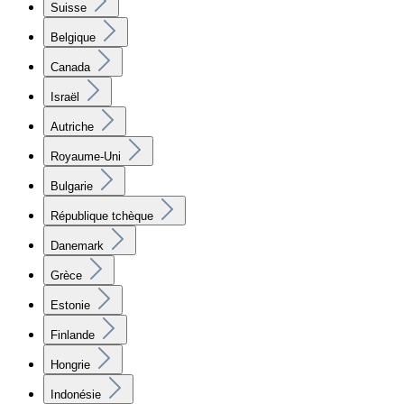
Suisse
Belgique
Canada
Israël
Autriche
Royaume-Uni
Bulgarie
République tchèque
Danemark
Grèce
Estonie
Finlande
Hongrie
Indonésie