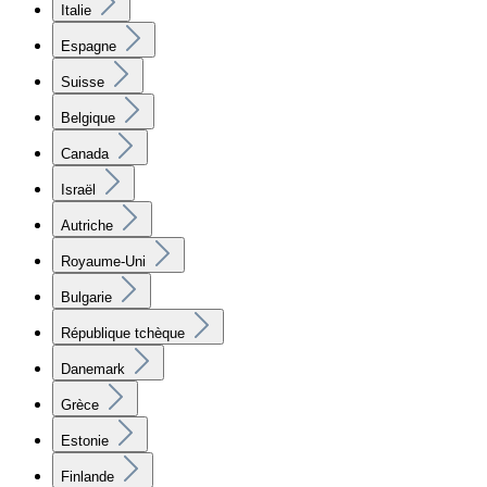
Italie
Espagne
Suisse
Belgique
Canada
Israël
Autriche
Royaume-Uni
Bulgarie
République tchèque
Danemark
Grèce
Estonie
Finlande