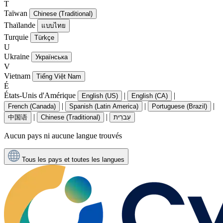
T
Taïwan
Chinese (Traditional)
Thaïlande
แบบไทย
Turquie
Türkçe
U
Ukraine
Українська
V
Vietnam
Tiếng Việt Nam
É
États-Unis d'Amérique
|
|
English (US)
English (CA)
|
|
|
French (Canada)
Spanish (Latin America)
Portuguese (Brazil)
|
|
中国语
Chinese (Traditional)
עִברִית
Aucun pays ni aucune langue trouvés
Tous les pays et toutes les langues