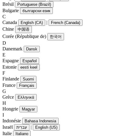
Brésil
Portuguese (Brazil)
Bulgarie
български език
C
Canada
|
English (CA)
French (Canada)
Chine
中国语
Corée (République de)
한국어
D
Danemark
Dansk
E
Espagne
Español
Estonie
eesti keel
F
Finlande
Suomi
France
Français
G
Grèce
Ελληνικά
H
Hongrie
Magyar
I
Indonésie
Bahasa Indonesia
Israël
|
עִברִית
English (US)
Italie
Italiano