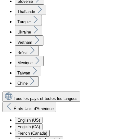
Slovénie
Thaïlande
Turquie
Ukraine
Vietnam
Brésil
Mexique
Taïwan
Chine
Tous les pays et toutes les langues
États-Unis d'Amérique
English (US)
English (CA)
French (Canada)