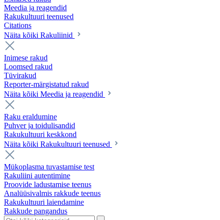
Meedia ja reagendid
Rakukultuuri teenused
Citations
Näita kõiki Rakuliinid
Inimese rakud
Loomsed rakud
Tüvirakud
Reporter-märgistatud rakud
Näita kõiki Meedia ja reagendid
Raku eraldumine
Puhver ja toidulisandid
Rakukultuuri keskkond
Näita kõiki Rakukultuuri teenused
Mükoplasma tuvastamise test
Rakuliini autentimine
Proovide ladustamise teenus
Analüüsivalmis rakkude teenus
Rakukultuuri laiendamine
Rakkude pangandus