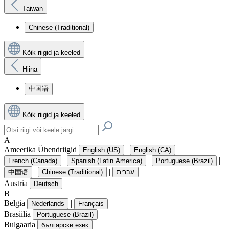
Taiwan
Chinese (Traditional)
Kõik riigid ja keeled
Hiina
中国语
Kõik riigid ja keeled
A
Ameerika Ühendriigid
|
|
English (US)
English (CA)
|
|
|
French (Canada)
Spanish (Latin America)
Portuguese (Brazil)
|
|
中国语
Chinese (Traditional)
עִברִית
Austria
Deutsch
B
Belgia
|
Nederlands
Français
Brasiilia
Portuguese (Brazil)
Bulgaaria
български език