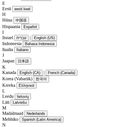
E
Eesti
eesti keel
H
Hiina
中国语
Hispaania
Español
I
Iisrael
|
עִברִית
English (US)
Indoneesia
Bahasa Indonesia
Itaalia
Italiano
J
Jaapan
日本語
K
Kanada
|
English (CA)
French (Canada)
Korea (Vabariik)
한국어
Kreeka
Ελληνικά
L
Leedu
lietuvių
Läti
Latviešu
M
Madalmaad
Nederlands
Mehhiko
Spanish (Latin America)
N