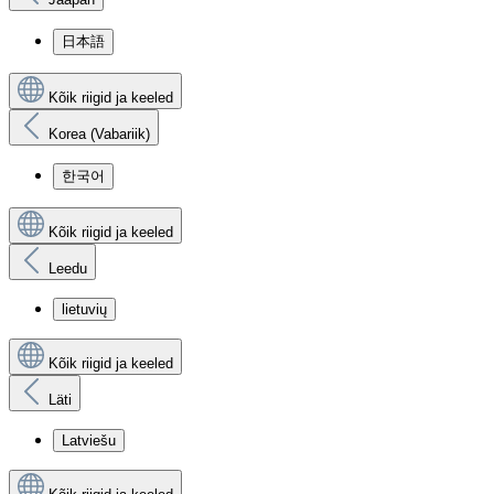
日本語
Kõik riigid ja keeled
Korea (Vabariik)
한국어
Kõik riigid ja keeled
Leedu
lietuvių
Kõik riigid ja keeled
Läti
Latviešu