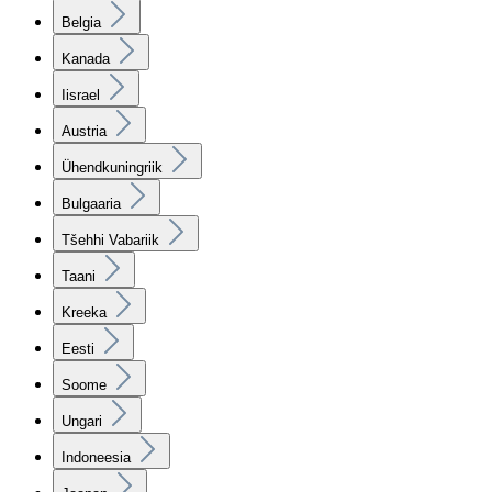
Belgia
Kanada
Iisrael
Austria
Ühendkuningriik
Bulgaaria
Tšehhi Vabariik
Taani
Kreeka
Eesti
Soome
Ungari
Indoneesia