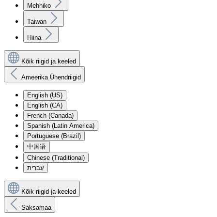
Mehhiko
Taiwan
Hiina
Kõik riigid ja keeled
Ameerika Ühendriigid
English (US)
English (CA)
French (Canada)
Spanish (Latin America)
Portuguese (Brazil)
中国语
Chinese (Traditional)
עִברִית
Kõik riigid ja keeled
Saksamaa