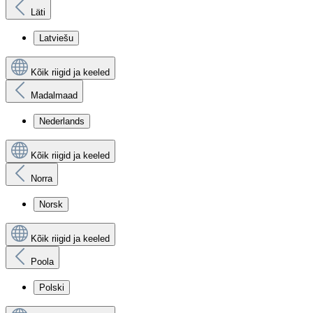
Läti
Latviešu
Kõik riigid ja keeled
Madalmaad
Nederlands
Kõik riigid ja keeled
Norra
Norsk
Kõik riigid ja keeled
Poola
Polski