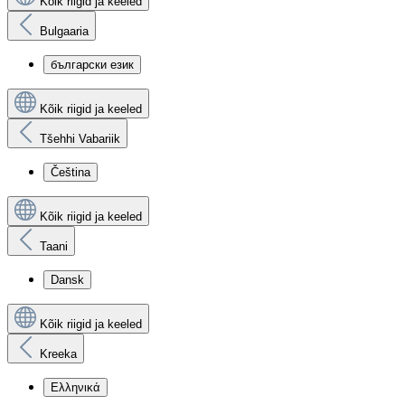
Kõik riigid ja keeled
Bulgaaria
български език
Kõik riigid ja keeled
Tšehhi Vabariik
Čeština
Kõik riigid ja keeled
Taani
Dansk
Kõik riigid ja keeled
Kreeka
Ελληνικά