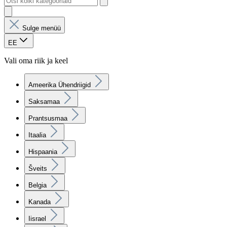
Sulge menüü
EE
Vali oma riik ja keel
Ameerika Ühendriigid
Saksamaa
Prantsusmaa
Itaalia
Hispaania
Šveits
Belgia
Kanada
Iisrael