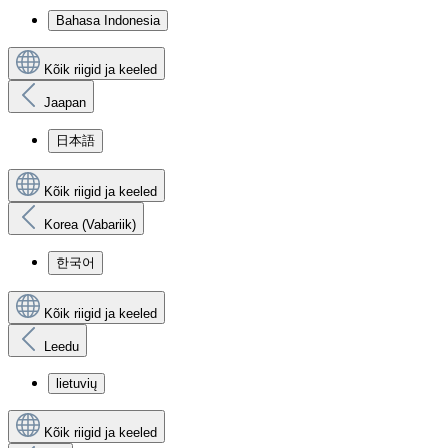
Bahasa Indonesia
Kõik riigid ja keeled
Jaapan
日本語
Kõik riigid ja keeled
Korea (Vabariik)
한국어
Kõik riigid ja keeled
Leedu
lietuvių
Kõik riigid ja keeled