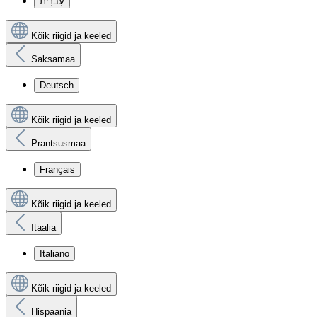
עִברִית
Kõik riigid ja keeled
Saksamaa
Deutsch
Kõik riigid ja keeled
Prantsusmaa
Français
Kõik riigid ja keeled
Itaalia
Italiano
Kõik riigid ja keeled
Hispaania