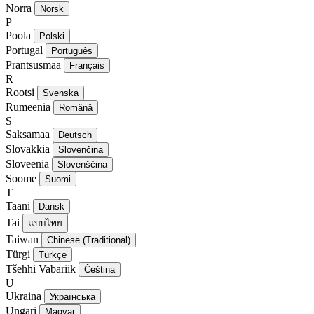
Norra
Norsk
P
Poola
Polski
Portugal
Português
Prantsusmaa
Français
R
Rootsi
Svenska
Rumeenia
Română
S
Saksamaa
Deutsch
Slovakkia
Slovenčina
Sloveenia
Slovenščina
Soome
Suomi
T
Taani
Dansk
Tai
แบบไทย
Taiwan
Chinese (Traditional)
Türgi
Türkçe
Tšehhi Vabariik
Čeština
U
Ukraina
Українська
Ungari
Magyar