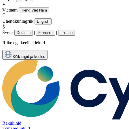
V
Vietnam
Tiếng Việt Nam
Ü
Ühendkuningriik
English
Š
Šveits
|
|
Deutsch
Français
Italiano
Riike ega keeli ei leitud
Kõik riigid ja keeled
Rakuliinid
Esmased rakud