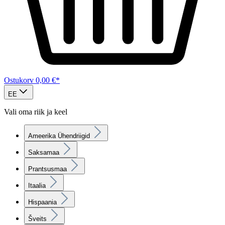
Ostukorv
0,00 €*
EE
Vali oma riik ja keel
Ameerika Ühendriigid
Saksamaa
Prantsusmaa
Itaalia
Hispaania
Šveits