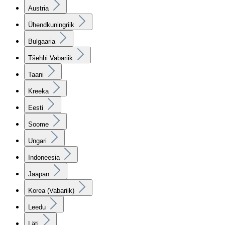
Austria
Ühendkuningriik
Bulgaaria
Tšehhi Vabariik
Taani
Kreeka
Eesti
Soome
Ungari
Indoneesia
Jaapan
Korea (Vabariik)
Leedu
Läti