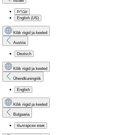
Iisrael
עִברִית
English (US)
Kõik riigid ja keeled
Austria
Deutsch
Kõik riigid ja keeled
Ühendkuningriik
English
Kõik riigid ja keeled
Bulgaaria
български език