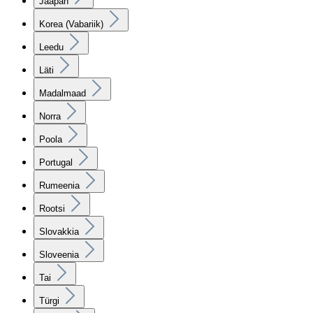
Jaapan
Korea (Vabariik)
Leedu
Läti
Madalmaad
Norra
Poola
Portugal
Rumeenia
Rootsi
Slovakkia
Sloveenia
Tai
Türgi