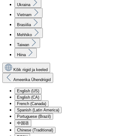
Ukraina
Vietnam
Brasiilia
Mehhiko
Taiwan
Hiina
Kõik riigid ja keeled
Ameerika Ühendriigid
English (US)
English (CA)
French (Canada)
Spanish (Latin America)
Portuguese (Brazil)
中国语
Chinese (Traditional)