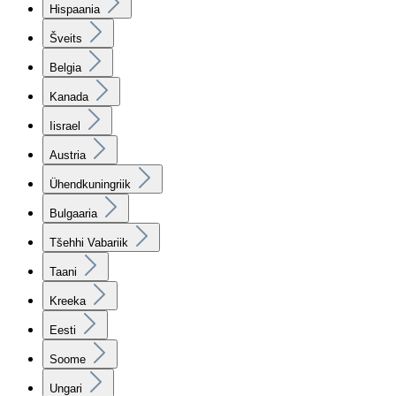
Hispaania
Šveits
Belgia
Kanada
Iisrael
Austria
Ühendkuningriik
Bulgaaria
Tšehhi Vabariik
Taani
Kreeka
Eesti
Soome
Ungari