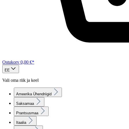
Ostukorv
0,00 €*
EE
Vali oma riik ja keel
Ameerika Ühendriigid
Saksamaa
Prantsusmaa
Itaalia