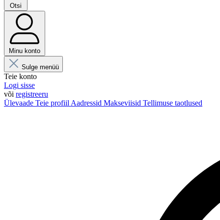
Otsi
Minu konto
Sulge menüü
Teie konto
Logi sisse
või
registreeru
Ülevaade
Teie profiil
Aadressid
Makseviisid
Tellimuse taotlused