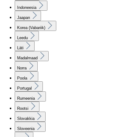
Indoneesia
Jaapan
Korea (Vabariik)
Leedu
Läti
Madalmaad
Norra
Poola
Portugal
Rumeenia
Rootsi
Slovakkia
Sloveenia