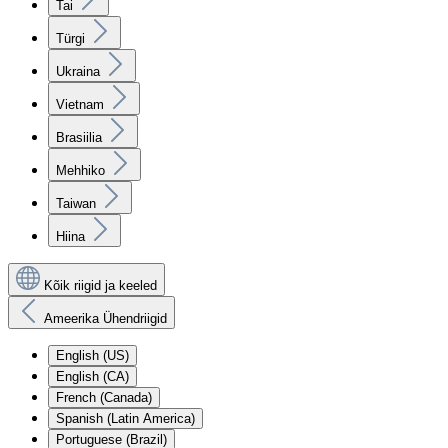
Tai
Türgi
Ukraina
Vietnam
Brasiilia
Mehhiko
Taiwan
Hiina
Kõik riigid ja keeled
Ameerika Ühendriigid
English (US)
English (CA)
French (Canada)
Spanish (Latin America)
Portuguese (Brazil)