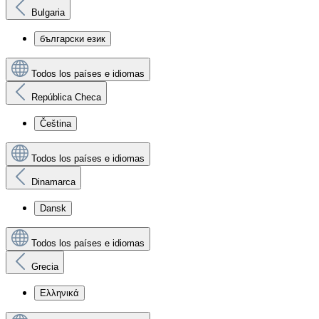
Bulgaria
български език
Todos los países e idiomas
República Checa
Čeština
Todos los países e idiomas
Dinamarca
Dansk
Todos los países e idiomas
Grecia
Ελληνικά