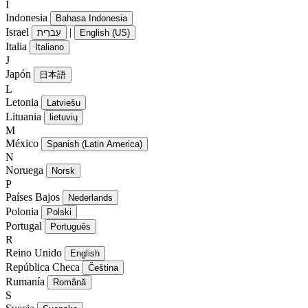
I
Indonesia
Bahasa Indonesia
Israel
|
עִברִית
English (US)
Italia
Italiano
J
Japón
日本語
L
Letonia
Latviešu
Lituania
lietuvių
M
México
Spanish (Latin America)
N
Noruega
Norsk
P
Países Bajos
Nederlands
Polonia
Polski
Portugal
Português
R
Reino Unido
English
República Checa
Čeština
Rumanía
Română
S