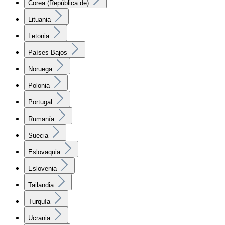
Corea (República de)
Lituania
Letonia
Países Bajos
Noruega
Polonia
Portugal
Rumanía
Suecia
Eslovaquia
Eslovenia
Tailandia
Turquía
Ucrania