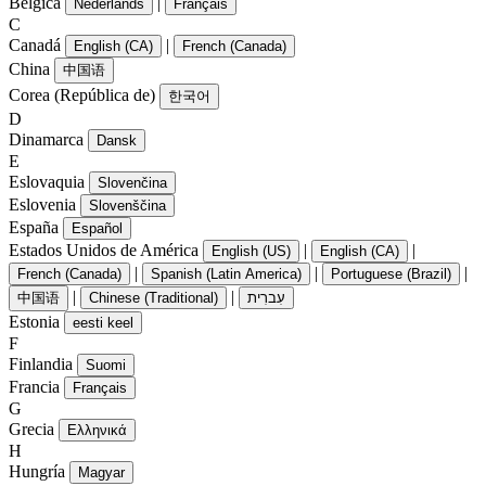
Bélgica
|
Nederlands
Français
C
Canadá
|
English (CA)
French (Canada)
China
中国语
Corea (República de)
한국어
D
Dinamarca
Dansk
E
Eslovaquia
Slovenčina
Eslovenia
Slovenščina
España
Español
Estados Unidos de América
|
|
English (US)
English (CA)
|
|
|
French (Canada)
Spanish (Latin America)
Portuguese (Brazil)
|
|
中国语
Chinese (Traditional)
עִברִית
Estonia
eesti keel
F
Finlandia
Suomi
Francia
Français
G
Grecia
Ελληνικά
H
Hungría
Magyar