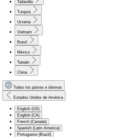
Tailandia
Turquía
Ucrania
Vietnam
Brasil
México
Taiwán
China
Todos los países e idiomas
Estados Unidos de América
English (US)
English (CA)
French (Canada)
Spanish (Latin America)
Portuguese (Brazil)