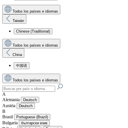
Todos los países e idiomas
Taiwán
Chinese (Traditional)
Todos los países e idiomas
China
中国语
Todos los países e idiomas
A
Alemania
Deutsch
Austria
Deutsch
B
Brasil
Portuguese (Brazil)
Bulgaria
български език