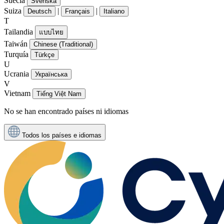
Suecia
Svenska
Suiza
|
|
Deutsch
Français
Italiano
T
Tailandia
แบบไทย
Taiwán
Chinese (Traditional)
Turquía
Türkçe
U
Ucrania
Українська
V
Vietnam
Tiếng Việt Nam
No se han encontrado países ni idiomas
Todos los países e idiomas