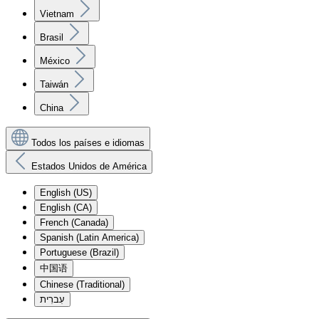
Vietnam
Brasil
México
Taiwán
China
Todos los países e idiomas
Estados Unidos de América
English (US)
English (CA)
French (Canada)
Spanish (Latin America)
Portuguese (Brazil)
中国语
Chinese (Traditional)
עִברִית