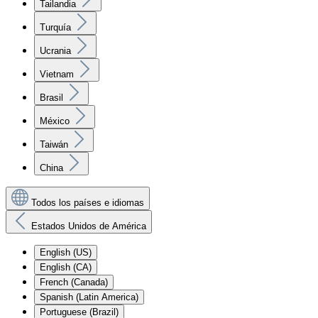
Tailandia
Turquía
Ucrania
Vietnam
Brasil
México
Taiwán
China
Todos los países e idiomas
Estados Unidos de América
English (US)
English (CA)
French (Canada)
Spanish (Latin America)
Portuguese (Brazil)