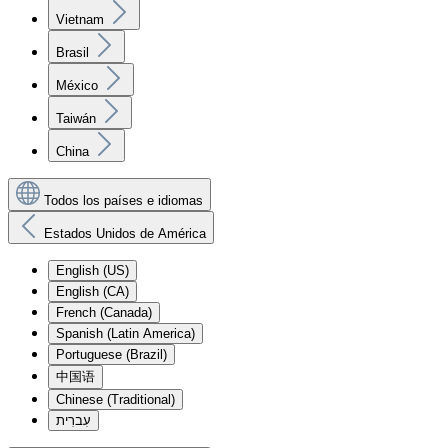
Vietnam
Brasil
México
Taiwán
China
Todos los países e idiomas
Estados Unidos de América
English (US)
English (CA)
French (Canada)
Spanish (Latin America)
Portuguese (Brazil)
中国语
Chinese (Traditional)
עִברִית