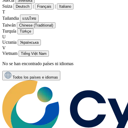
Suecia
Svenska
Suiza
|
|
Deutsch
Français
Italiano
T
Tailandia
แบบไทย
Taiwán
Chinese (Traditional)
Turquía
Türkçe
U
Ucrania
Українська
V
Vietnam
Tiếng Việt Nam
No se han encontrado países ni idiomas
Todos los países e idiomas