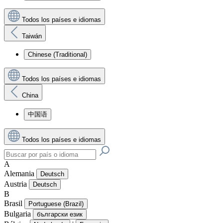
Todos los países e idiomas
Taiwán
Chinese (Traditional)
Todos los países e idiomas
China
中国语
Todos los países e idiomas
A
Alemania
Deutsch
Austria
Deutsch
B
Brasil
Portuguese (Brazil)
Bulgaria
български език