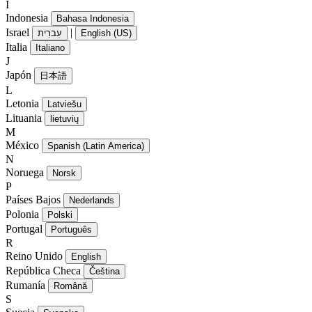
I
Indonesia
Bahasa Indonesia
Israel
|
עִברִית
English (US)
Italia
Italiano
J
Japón
日本語
L
Letonia
Latviešu
Lituania
lietuvių
M
México
Spanish (Latin America)
N
Noruega
Norsk
P
Países Bajos
Nederlands
Polonia
Polski
Portugal
Português
R
Reino Unido
English
República Checa
Čeština
Rumanía
Română
S