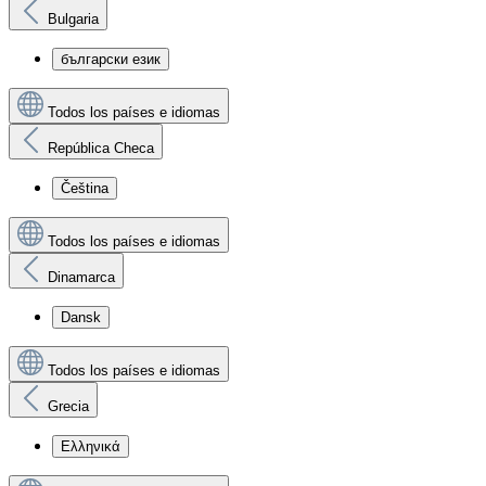
Bulgaria
български език
Todos los países e idiomas
República Checa
Čeština
Todos los países e idiomas
Dinamarca
Dansk
Todos los países e idiomas
Grecia
Ελληνικά