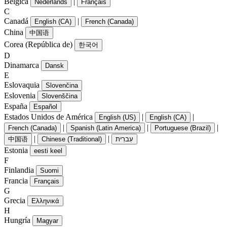
Bélgica
|
Nederlands
Français
C
Canadá
|
English (CA)
French (Canada)
China
中国语
Corea (República de)
한국어
D
Dinamarca
Dansk
E
Eslovaquia
Slovenčina
Eslovenia
Slovenščina
España
Español
Estados Unidos de América
|
|
English (US)
English (CA)
|
|
|
French (Canada)
Spanish (Latin America)
Portuguese (Brazil)
|
|
中国语
Chinese (Traditional)
עִברִית
Estonia
eesti keel
F
Finlandia
Suomi
Francia
Français
G
Grecia
Ελληνικά
H
Hungría
Magyar