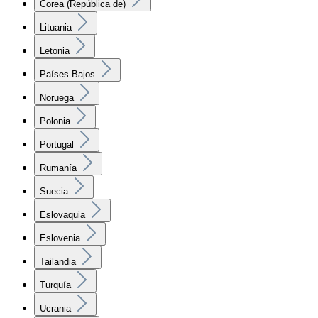
Corea (República de)
Lituania
Letonia
Países Bajos
Noruega
Polonia
Portugal
Rumanía
Suecia
Eslovaquia
Eslovenia
Tailandia
Turquía
Ucrania