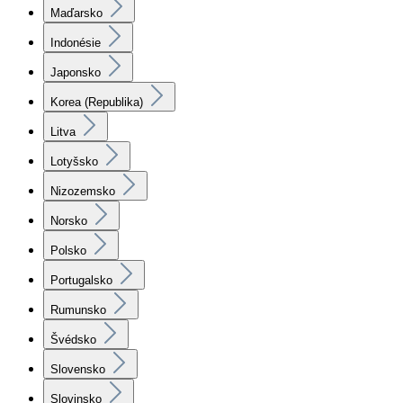
Maďarsko
Indonésie
Japonsko
Korea (Republika)
Litva
Lotyšsko
Nizozemsko
Norsko
Polsko
Portugalsko
Rumunsko
Švédsko
Slovensko
Slovinsko