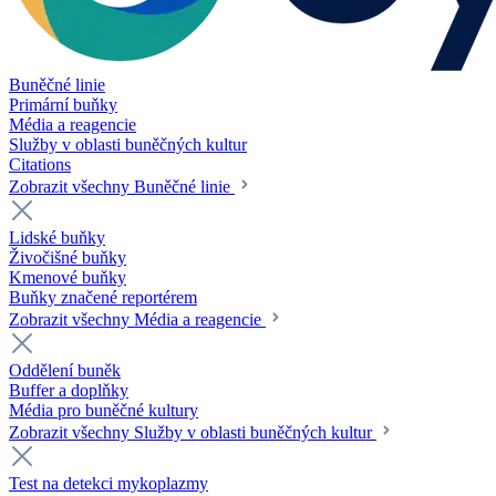
Buněčné linie
Primární buňky
Média a reagencie
Služby v oblasti buněčných kultur
Citations
Zobrazit všechny Buněčné linie
Lidské buňky
Živočišné buňky
Kmenové buňky
Buňky značené reportérem
Zobrazit všechny Média a reagencie
Oddělení buněk
Buffer a doplňky
Média pro buněčné kultury
Zobrazit všechny Služby v oblasti buněčných kultur
Test na detekci mykoplazmy