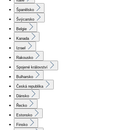
Itálie
Španělsko
Švýcarsko
Belgie
Kanada
Izrael
Rakousko
Spojené království
Bulharsko
Česká republika
Dánsko
Řecko
Estonsko
Finsko