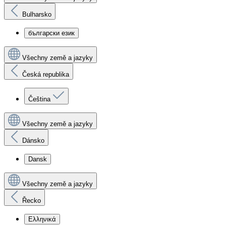
Bulharsko
български език
Všechny země a jazyky
Česká republika
Čeština
Všechny země a jazyky
Dánsko
Dansk
Všechny země a jazyky
Řecko
Ελληνικά