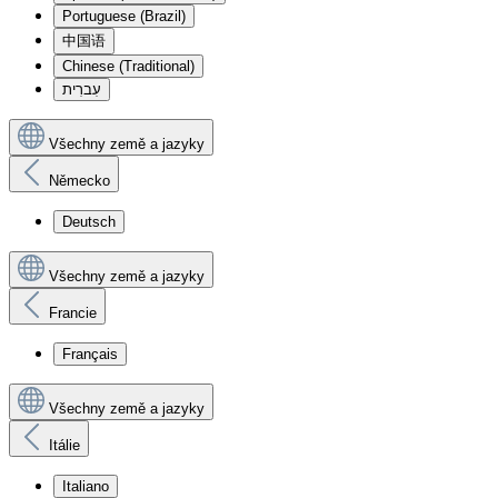
Portuguese (Brazil)
中国语
Chinese (Traditional)
עִברִית
Všechny země a jazyky
Německo
Deutsch
Všechny země a jazyky
Francie
Français
Všechny země a jazyky
Itálie
Italiano