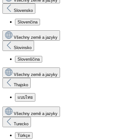
Všechny země a jazyky
Slovensko
Slovenčina
Všechny země a jazyky
Slovinsko
Slovenščina
Všechny země a jazyky
Thajsko
แบบไทย
Všechny země a jazyky
Turecko
Türkçe