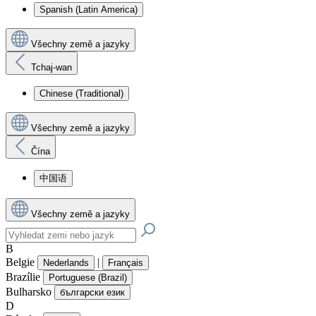
Spanish (Latin America)
Všechny země a jazyky
Tchaj-wan
Chinese (Traditional)
Všechny země a jazyky
Čína
中国语
Všechny země a jazyky
B
Belgie
|
Nederlands
Français
Brazílie
Portuguese (Brazil)
Bulharsko
български език
D