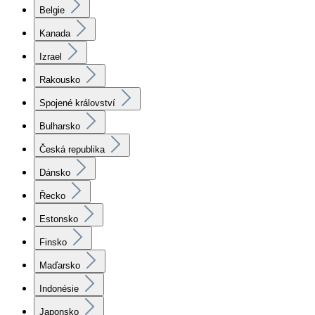
Belgie
Kanada
Izrael
Rakousko
Spojené království
Bulharsko
Česká republika
Dánsko
Řecko
Estonsko
Finsko
Maďarsko
Indonésie
Japonsko