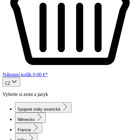
Nákupní košík
0,00 €*
CZ
Vyberte si zemi a jazyk
Spojené státy americké
Německo
Francie