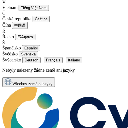
V
Vietnam
Tiếng Việt Nam
Č
Česká republika
Čeština
Čína
中国语
Ř
Řecko
Ελληνικά
Š
Španělsko
Español
Švédsko
Svenska
Švýcarsko
|
|
Deutsch
Français
Italiano
Nebyly nalezeny žádné země ani jazyky
Všechny země a jazyky