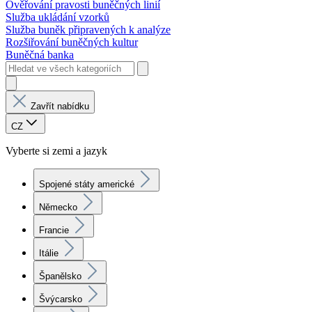
Ověřování pravosti buněčných linií
Služba ukládání vzorků
Služba buněk připravených k analýze
Rozšiřování buněčných kultur
Buněčná banka
Zavřít nabídku
CZ
Vyberte si zemi a jazyk
Spojené státy americké
Německo
Francie
Itálie
Španělsko
Švýcarsko