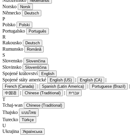
Nizozemsko
Nederlands
Norsko
Norsk
Německo
Deutsch
P
Polsko
Polski
Portugalsko
Português
R
Rakousko
Deutsch
Rumunsko
Română
S
Slovensko
Slovenčina
Slovinsko
Slovenščina
Spojené království
English
Spojené státy americké
|
|
English (US)
English (CA)
|
|
|
French (Canada)
Spanish (Latin America)
Portuguese (Brazil)
|
|
中国语
Chinese (Traditional)
עִברִית
T
Tchaj-wan
Chinese (Traditional)
Thajsko
แบบไทย
Turecko
Türkçe
U
Ukrajina
Українська