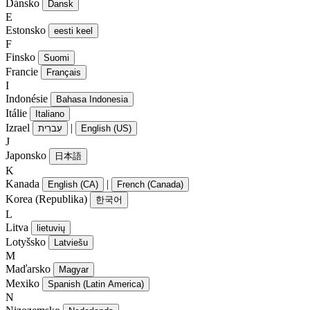
Dánsko
Dansk
E
Estonsko
eesti keel
F
Finsko
Suomi
Francie
Français
I
Indonésie
Bahasa Indonesia
Itálie
Italiano
Izrael
|
עִברִית
English (US)
J
Japonsko
日本語
K
Kanada
|
English (CA)
French (Canada)
Korea (Republika)
한국어
L
Litva
lietuvių
Lotyšsko
Latviešu
M
Maďarsko
Magyar
Mexiko
Spanish (Latin America)
N