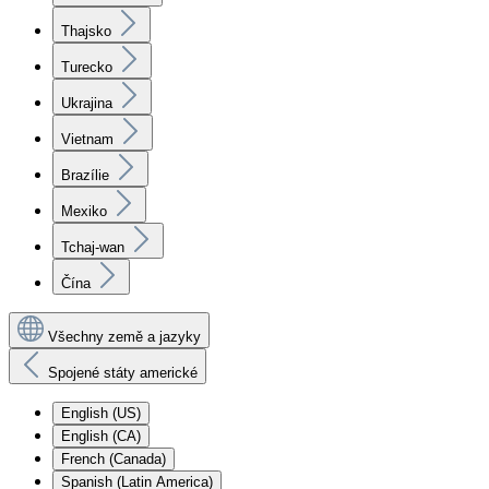
Thajsko
Turecko
Ukrajina
Vietnam
Brazílie
Mexiko
Tchaj-wan
Čína
Všechny země a jazyky
Spojené státy americké
English (US)
English (CA)
French (Canada)
Spanish (Latin America)