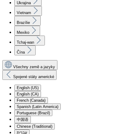
Ukrajina
Vietnam
Brazílie
Mexiko
Tchaj-wan
Čína
Všechny země a jazyky
Spojené státy americké
English (US)
English (CA)
French (Canada)
Spanish (Latin America)
Portuguese (Brazil)
中国语
Chinese (Traditional)
עִברִית