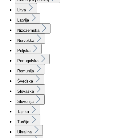
Litva
Latvija
Nizozemska
Norveška
Poljska
Portugalska
Romunija
Švedska
Slovaška
Slovenija
Tajska
Turčija
Ukrajina