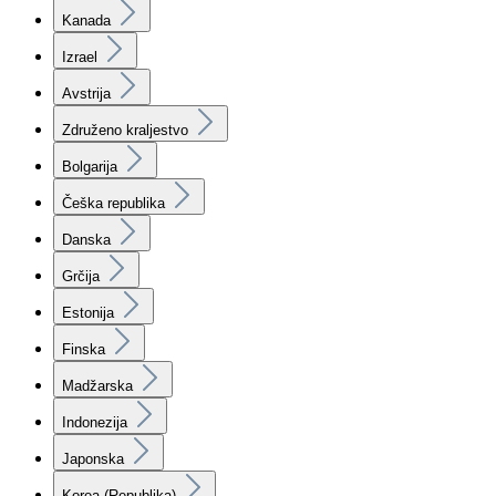
Kanada
Izrael
Avstrija
Združeno kraljestvo
Bolgarija
Češka republika
Danska
Grčija
Estonija
Finska
Madžarska
Indonezija
Japonska
Korea (Republika)