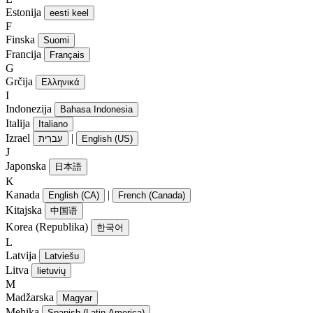
Estonija
eesti keel
F
Finska
Suomi
Francija
Français
G
Grčija
Ελληνικά
I
Indonezija
Bahasa Indonesia
Italija
Italiano
Izrael
|
עִברִית
English (US)
J
Japonska
日本語
K
Kanada
|
English (CA)
French (Canada)
Kitajska
中国语
Korea (Republika)
한국어
L
Latvija
Latviešu
Litva
lietuvių
M
Madžarska
Magyar
Mehika
Spanish (Latin America)