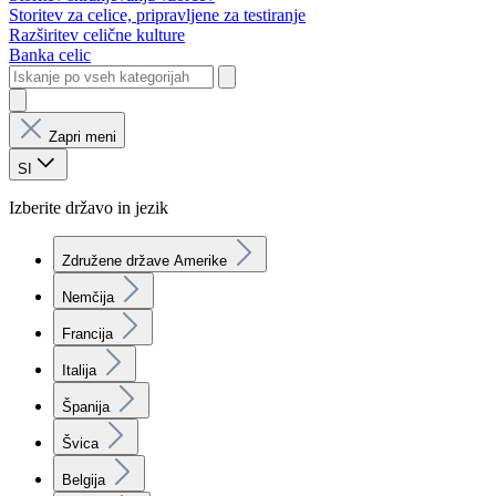
Storitev za celice, pripravljene za testiranje
Razširitev celične kulture
Banka celic
Zapri meni
SI
Izberite državo in jezik
Združene države Amerike
Nemčija
Francija
Italija
Španija
Švica
Belgija