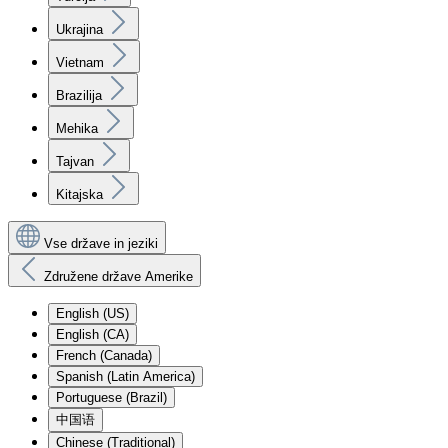
Ukrajina
Vietnam
Brazilija
Mehika
Tajvan
Kitajska
Vse države in jeziki
Združene države Amerike
English (US)
English (CA)
French (Canada)
Spanish (Latin America)
Portuguese (Brazil)
中国语
Chinese (Traditional)