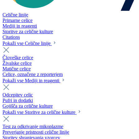
Celične linije
Primarne celice
Mediji in reagenti
Storitve za celične kulture
Citations
Pokaži vse Celične linije
Človeške celice
Živalske celice
Matične celice
Celice, označene z reporterjem
Pokaži vse Mediji in reagenti
Odcepitev celic
Pufri in dodatki
Gojišča za celične kulture
Pokaži vse Storitve za celične kulture
Test za odkrivanje mikoplazme
Preverjanje pristnosti celične linije
Storitev shranjevanja vzorcev