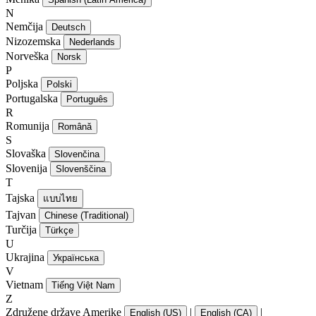
N
Nemčija
Deutsch
Nizozemska
Nederlands
Norveška
Norsk
P
Poljska
Polski
Portugalska
Português
R
Romunija
Română
S
Slovaška
Slovenčina
Slovenija
Slovenščina
T
Tajska
แบบไทย
Tajvan
Chinese (Traditional)
Turčija
Türkçe
U
Ukrajina
Українська
V
Vietnam
Tiếng Việt Nam
Z
Združene države Amerike
|
|
English (US)
English (CA)