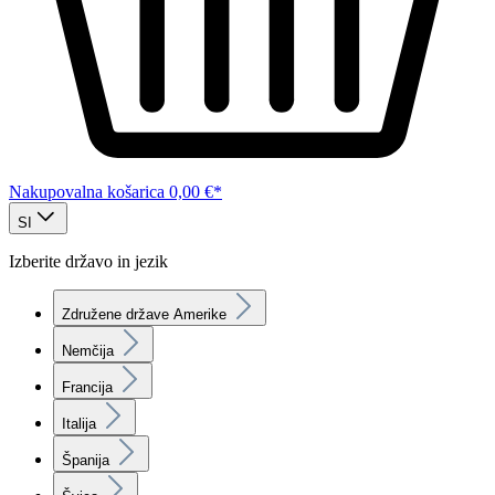
Nakupovalna košarica
0,00 €*
SI
Izberite državo in jezik
Združene države Amerike
Nemčija
Francija
Italija
Španija