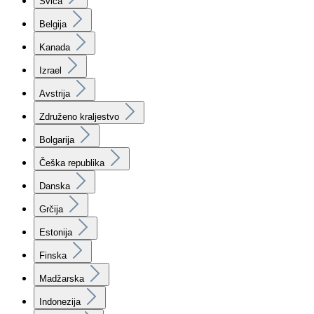
Švica
Belgija
Kanada
Izrael
Avstrija
Združeno kraljestvo
Bolgarija
Češka republika
Danska
Grčija
Estonija
Finska
Madžarska
Indonezija