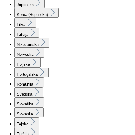
Japonska
Korea (Republika)
Litva
Latvija
Nizozemska
Norveška
Poljska
Portugalska
Romunija
Švedska
Slovaška
Slovenija
Tajska
Turčija