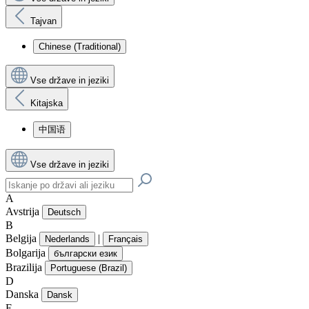
Tajvan
Chinese (Traditional)
Vse države in jeziki
Kitajska
中国语
Vse države in jeziki
A
Avstrija
Deutsch
B
Belgija
|
Nederlands
Français
Bolgarija
български език
Brazilija
Portuguese (Brazil)
D
Danska
Dansk
E