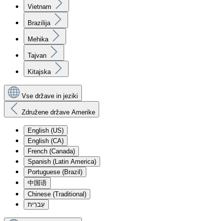
Vietnam
Brazilija
Mehika
Tajvan
Kitajska
Vse države in jeziki
Združene države Amerike
English (US)
English (CA)
French (Canada)
Spanish (Latin America)
Portuguese (Brazil)
中国语
Chinese (Traditional)
עִברִית