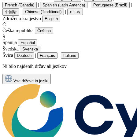
|
|
|
French (Canada)
Spanish (Latin America)
Portuguese (Brazil)
|
|
中国语
Chinese (Traditional)
עִברִית
Združeno kraljestvo
English
Č
Češka republika
Čeština
Š
Španija
Español
Švedska
Svenska
Švica
|
|
Deutsch
Français
Italiano
Ni bilo najdenih držav ali jezikov
Vse države in jeziki