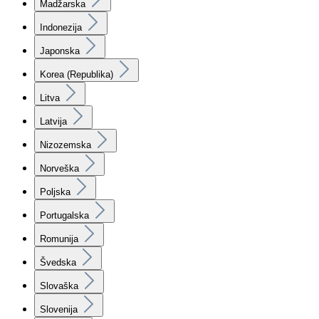
Madžarska
Indonezija
Japonska
Korea (Republika)
Litva
Latvija
Nizozemska
Norveška
Poljska
Portugalska
Romunija
Švedska
Slovaška
Slovenija