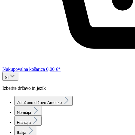
Nakupovalna košarica
0,00 €*
SI
Izberite državo in jezik
Združene države Amerike
Nemčija
Francija
Italija