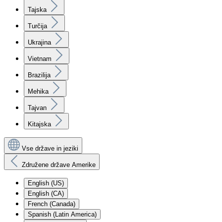
Tajska
Turčija
Ukrajina
Vietnam
Brazilija
Mehika
Tajvan
Kitajska
Vse države in jeziki
Združene države Amerike
English (US)
English (CA)
French (Canada)
Spanish (Latin America)