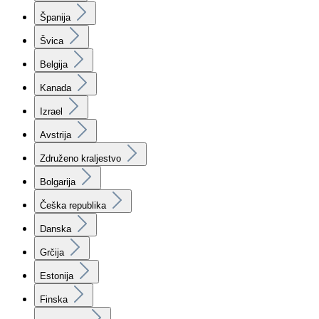
Španija
Švica
Belgija
Kanada
Izrael
Avstrija
Združeno kraljestvo
Bolgarija
Češka republika
Danska
Grčija
Estonija
Finska