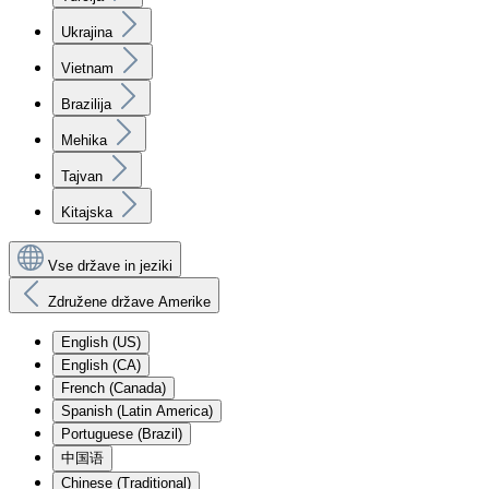
Ukrajina
Vietnam
Brazilija
Mehika
Tajvan
Kitajska
Vse države in jeziki
Združene države Amerike
English (US)
English (CA)
French (Canada)
Spanish (Latin America)
Portuguese (Brazil)
中国语
Chinese (Traditional)