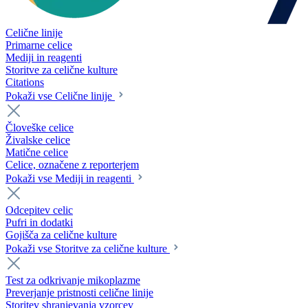
Celične linije
Primarne celice
Mediji in reagenti
Storitve za celične kulture
Citations
Pokaži vse Celične linije
Človeške celice
Živalske celice
Matične celice
Celice, označene z reporterjem
Pokaži vse Mediji in reagenti
Odcepitev celic
Pufri in dodatki
Gojišča za celične kulture
Pokaži vse Storitve za celične kulture
Test za odkrivanje mikoplazme
Preverjanje pristnosti celične linije
Storitev shranjevanja vzorcev