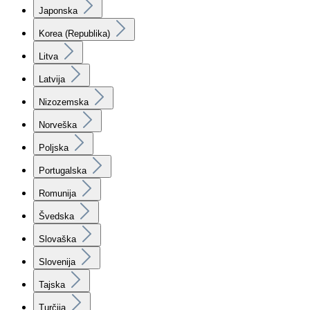
Japonska
Korea (Republika)
Litva
Latvija
Nizozemska
Norveška
Poljska
Portugalska
Romunija
Švedska
Slovaška
Slovenija
Tajska
Turčija