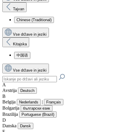
Tajvan
Chinese (Traditional)
Vse države in jeziki
Kitajska
中国语
Vse države in jeziki
A
Avstrija
Deutsch
B
Belgija
|
Nederlands
Français
Bolgarija
български език
Brazilija
Portuguese (Brazil)
D
Danska
Dansk
E