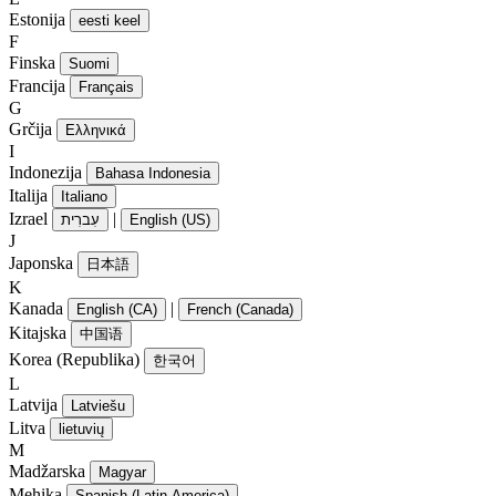
Estonija
eesti keel
F
Finska
Suomi
Francija
Français
G
Grčija
Ελληνικά
I
Indonezija
Bahasa Indonesia
Italija
Italiano
Izrael
|
עִברִית
English (US)
J
Japonska
日本語
K
Kanada
|
English (CA)
French (Canada)
Kitajska
中国语
Korea (Republika)
한국어
L
Latvija
Latviešu
Litva
lietuvių
M
Madžarska
Magyar
Mehika
Spanish (Latin America)