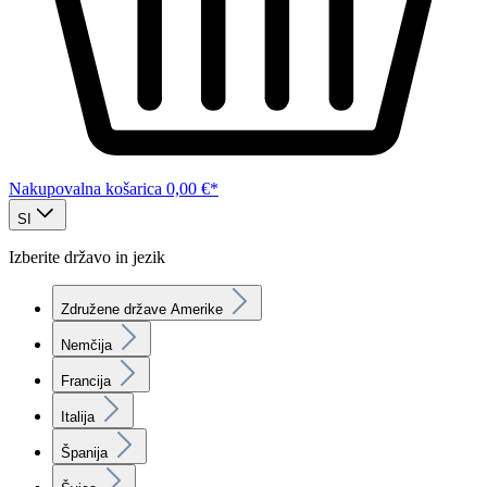
Nakupovalna košarica
0,00 €*
SI
Izberite državo in jezik
Združene države Amerike
Nemčija
Francija
Italija
Španija