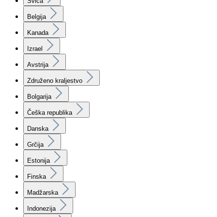
Švica
Belgija
Kanada
Izrael
Avstrija
Združeno kraljestvo
Bolgarija
Češka republika
Danska
Grčija
Estonija
Finska
Madžarska
Indonezija