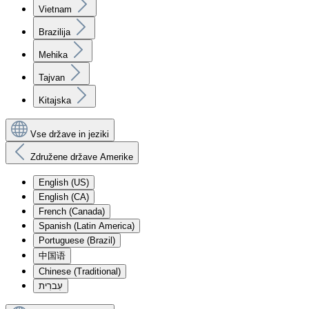
Vietnam
Brazilija
Mehika
Tajvan
Kitajska
Vse države in jeziki
Združene države Amerike
English (US)
English (CA)
French (Canada)
Spanish (Latin America)
Portuguese (Brazil)
中国语
Chinese (Traditional)
עִברִית