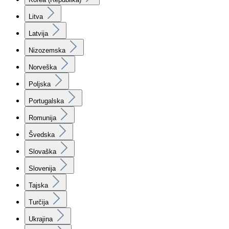
Litva
Latvija
Nizozemska
Norveška
Poljska
Portugalska
Romunija
Švedska
Slovaška
Slovenija
Tajska
Turčija
Ukrajina