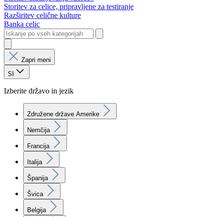
Storitev za celice, pripravljene za testiranje
Razširitev celične kulture
Banka celic
Zapri meni
SI
Izberite državo in jezik
Združene države Amerike
Nemčija
Francija
Italija
Španija
Švica
Belgija