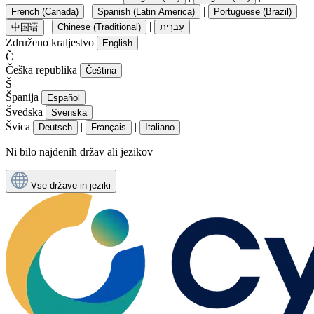
|
|
|
French (Canada)
Spanish (Latin America)
Portuguese (Brazil)
|
|
中国语
Chinese (Traditional)
עִברִית
Združeno kraljestvo
English
Č
Češka republika
Čeština
Š
Španija
Español
Švedska
Svenska
Švica
|
|
Deutsch
Français
Italiano
Ni bilo najdenih držav ali jezikov
Vse države in jeziki