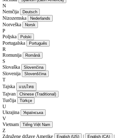
N
Nemčija
Deutsch
Nizozemska
Nederlands
Norveška
Norsk
P
Poljska
Polski
Portugalska
Português
R
Romunija
Română
S
Slovaška
Slovenčina
Slovenija
Slovenščina
T
Tajska
แบบไทย
Tajvan
Chinese (Traditional)
Turčija
Türkçe
U
Ukrajina
Українська
V
Vietnam
Tiếng Việt Nam
Z
Združene države Amerike
|
|
English (US)
English (CA)