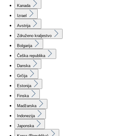
Kanada
Izrael
Avstrija
Združeno kraljestvo
Bolgarija
Češka republika
Danska
Grčija
Estonija
Finska
Madžarska
Indonezija
Japonska
Korea (Republika)