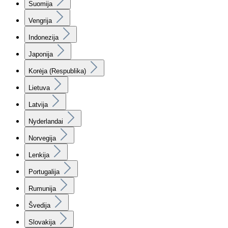
Suomija
Vengrija
Indonezija
Japonija
Korėja (Respublika)
Lietuva
Latvija
Nyderlandai
Norvegija
Lenkija
Portugalija
Rumunija
Švedija
Slovakija