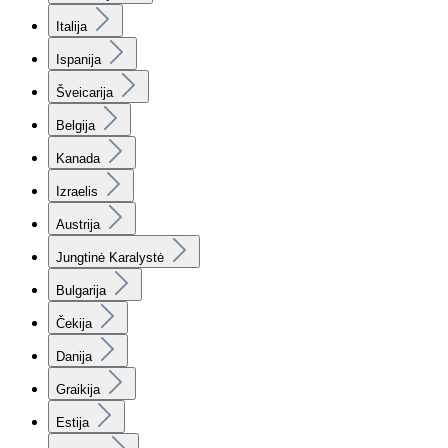
Italija
Ispanija
Šveicarija
Belgija
Kanada
Izraelis
Austrija
Jungtinė Karalystė
Bulgarija
Čekija
Danija
Graikija
Estija