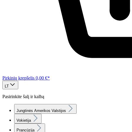
Pirkinių krepšelis
0,00 €*
LT
Pasirinkite šalį ir kalbą
Jungtinės Amerikos Valstijos
Vokietija
Prancūzija