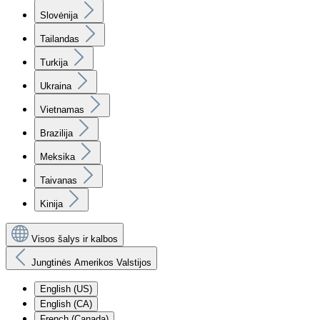
Slovėnija
Tailandas
Turkija
Ukraina
Vietnamas
Brazilija
Meksika
Taivanas
Kinija
Visos šalys ir kalbos
Jungtinės Amerikos Valstijos
English (US)
English (CA)
French (Canada)