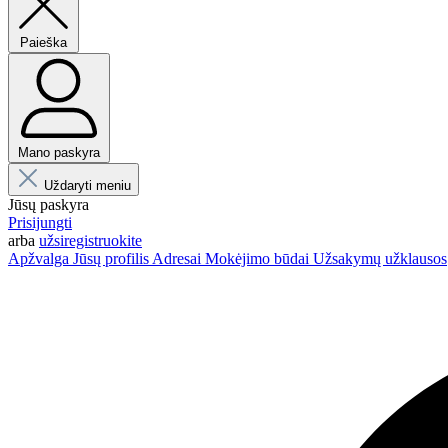
Paieška
Mano paskyra
Uždaryti meniu
Jūsų paskyra
Prisijungti
arba
užsiregistruokite
Apžvalga
Jūsų profilis
Adresai
Mokėjimo būdai
Užsakymų užklausos