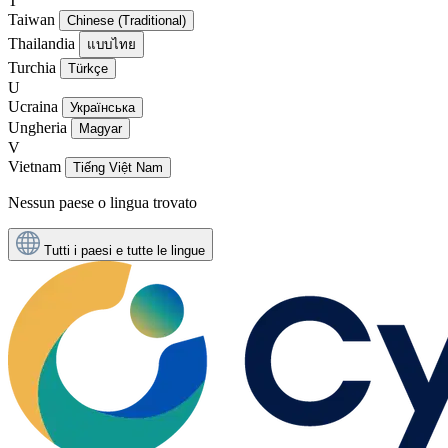
T
Taiwan
Chinese (Traditional)
Thailandia
แบบไทย
Turchia
Türkçe
U
Ucraina
Українська
Ungheria
Magyar
V
Vietnam
Tiếng Việt Nam
Nessun paese o lingua trovato
Tutti i paesi e tutte le lingue