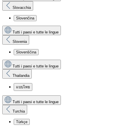
Slovacchia
Slovenčina
Tutti i paesi e tutte le lingue
Slovenia
Slovenščina
Tutti i paesi e tutte le lingue
Thailandia
แบบไทย
Tutti i paesi e tutte le lingue
Turchia
Türkçe