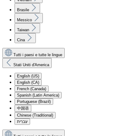
Brasile
Messico
Taiwan
Cina
Tutti i paesi e tutte le lingue
Stati Uniti d'America
English (US)
English (CA)
French (Canada)
Spanish (Latin America)
Portuguese (Brazil)
中国语
Chinese (Traditional)
עִברִית