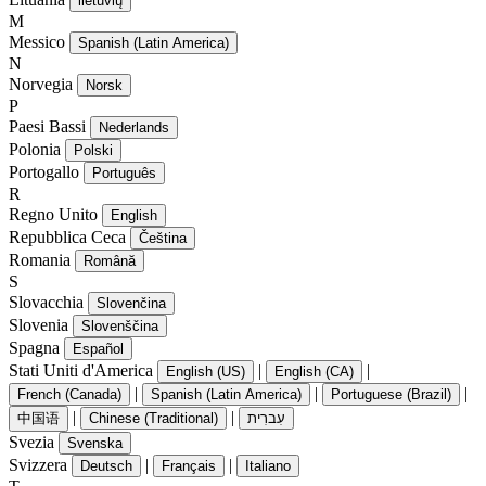
lietuvių
M
Messico
Spanish (Latin America)
N
Norvegia
Norsk
P
Paesi Bassi
Nederlands
Polonia
Polski
Portogallo
Português
R
Regno Unito
English
Repubblica Ceca
Čeština
Romania
Română
S
Slovacchia
Slovenčina
Slovenia
Slovenščina
Spagna
Español
Stati Uniti d'America
|
|
English (US)
English (CA)
|
|
|
French (Canada)
Spanish (Latin America)
Portuguese (Brazil)
|
|
中国语
Chinese (Traditional)
עִברִית
Svezia
Svenska
Svizzera
|
|
Deutsch
Français
Italiano