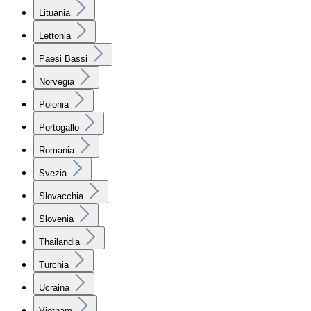
Lituania
Lettonia
Paesi Bassi
Norvegia
Polonia
Portogallo
Romania
Svezia
Slovacchia
Slovenia
Thailandia
Turchia
Ucraina
Vietnam