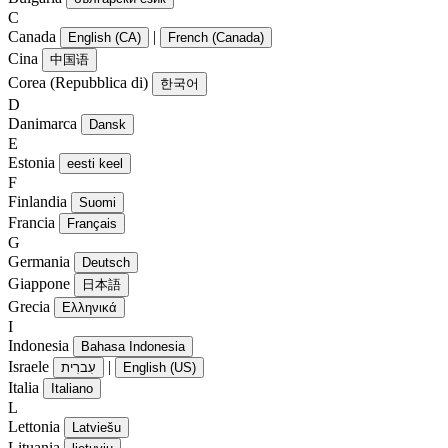
C
Canada
|
English (CA)
French (Canada)
Cina
中国语
Corea (Repubblica di)
한국어
D
Danimarca
Dansk
E
Estonia
eesti keel
F
Finlandia
Suomi
Francia
Français
G
Germania
Deutsch
Giappone
日本語
Grecia
Ελληνικά
I
Indonesia
Bahasa Indonesia
Israele
|
עִברִית
English (US)
Italia
Italiano
L
Lettonia
Latviešu
Lituania