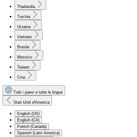
Thailandia
Turchia
Ucraina
Vietnam
Brasile
Messico
Taiwan
Cina
Tutti i paesi e tutte le lingue
Stati Uniti d'America
English (US)
English (CA)
French (Canada)
Spanish (Latin America)