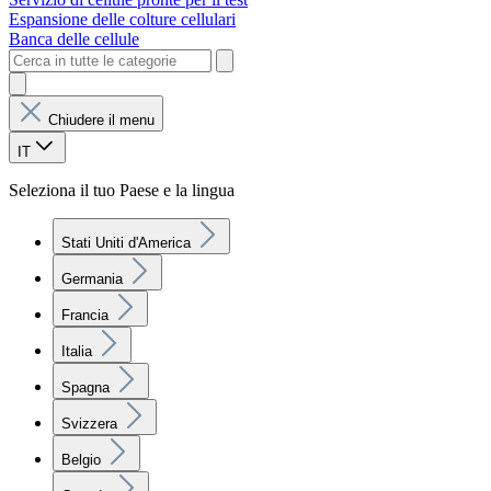
Espansione delle colture cellulari
Banca delle cellule
Chiudere il menu
IT
Seleziona il tuo Paese e la lingua
Stati Uniti d'America
Germania
Francia
Italia
Spagna
Svizzera
Belgio