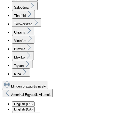
Szlovénia
Thaiföld
Törökország
Ukrajna
Vietnám
Brazília
Mexikó
Tajvan
Kína
Minden ország és nyelv
Amerikai Egyesült Államok
English (US)
English (CA)