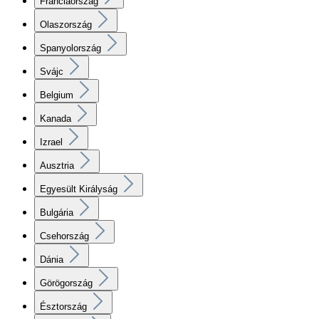
Franciaország
Olaszország
Spanyolország
Svájc
Belgium
Kanada
Izrael
Ausztria
Egyesült Királyság
Bulgária
Csehország
Dánia
Görögország
Észtország