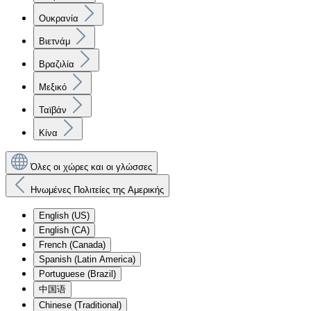
Ουκρανία
Βιετνάμ
Βραζιλία
Μεξικό
Ταϊβάν
Κίνα
Όλες οι χώρες και οι γλώσσες
Ηνωμένες Πολιτείες της Αμερικής
English (US)
English (CA)
French (Canada)
Spanish (Latin America)
Portuguese (Brazil)
中国语
Chinese (Traditional)