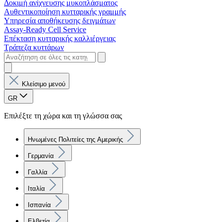
Δοκιμή ανίχνευσης μυκοπλάσματος
Αυθεντικοποίηση κυτταρικής γραμμής
Υπηρεσία αποθήκευσης δειγμάτων
Assay-Ready Cell Service
Επέκταση κυτταρικής καλλιέργειας
Τράπεζα κυττάρων
Κλείσιμο μενού
GR
Επιλέξτε τη χώρα και τη γλώσσα σας
Ηνωμένες Πολιτείες της Αμερικής
Γερμανία
Γαλλία
Ιταλία
Ισπανία
Ελβετία