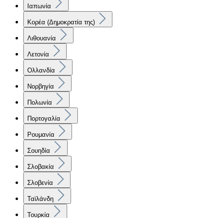
Ιαπωνία
Κορέα (Δημοκρατία της)
Λιθουανία
Λετονία
Ολλανδία
Νορβηγία
Πολωνία
Πορτογαλία
Ρουμανία
Σουηδία
Σλοβακία
Σλοβενία
Ταϊλάνδη
Τουρκία