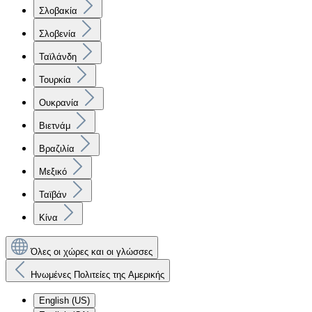
Σλοβακία
Σλοβενία
Ταϊλάνδη
Τουρκία
Ουκρανία
Βιετνάμ
Βραζιλία
Μεξικό
Ταϊβάν
Κίνα
Όλες οι χώρες και οι γλώσσες
Ηνωμένες Πολιτείες της Αμερικής
English (US)