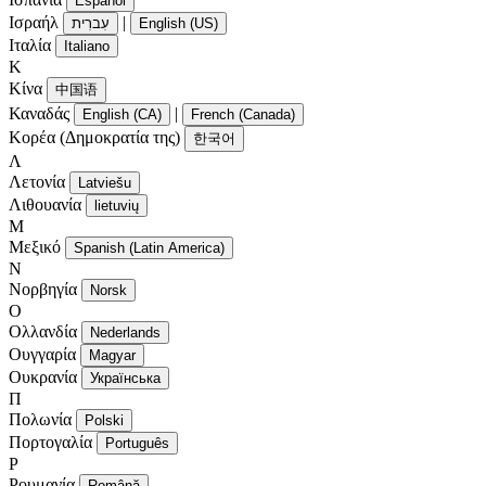
Español
Ισραήλ
|
עִברִית
English (US)
Ιταλία
Italiano
Κ
Κίνα
中国语
Καναδάς
|
English (CA)
French (Canada)
Κορέα (Δημοκρατία της)
한국어
Λ
Λετονία
Latviešu
Λιθουανία
lietuvių
Μ
Μεξικό
Spanish (Latin America)
Ν
Νορβηγία
Norsk
Ο
Ολλανδία
Nederlands
Ουγγαρία
Magyar
Ουκρανία
Українська
Π
Πολωνία
Polski
Πορτογαλία
Português
Ρ
Ρουμανία
Română