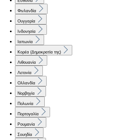
Εσθονία
Φινλανδία
Ουγγαρία
Ινδονησία
Ιαπωνία
Κορέα (Δημοκρατία της)
Λιθουανία
Λετονία
Ολλανδία
Νορβηγία
Πολωνία
Πορτογαλία
Ρουμανία
Σουηδία