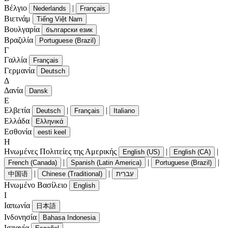
Βέλγιο
|
Nederlands
Français
Βιετνάμ
Tiếng Việt Nam
Βουλγαρία
български език
Βραζιλία
Portuguese (Brazil)
Γ
Γαλλία
Français
Γερμανία
Deutsch
Δ
Δανία
Dansk
Ε
Ελβετία
|
|
Deutsch
Français
Italiano
Ελλάδα
Ελληνικά
Εσθονία
eesti keel
Η
Ηνωμένες Πολιτείες της Αμερικής
|
|
English (US)
English (CA)
|
|
|
French (Canada)
Spanish (Latin America)
Portuguese (Brazil)
|
|
中国语
Chinese (Traditional)
עִברִית
Ηνωμένο Βασίλειο
English
Ι
Ιαπωνία
日本語
Ινδονησία
Bahasa Indonesia
Ισπανία