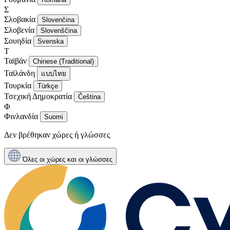
Σ
Σλοβακία
Slovenčina
Σλοβενία
Slovenščina
Σουηδία
Svenska
Τ
Ταϊβάν
Chinese (Traditional)
Ταϊλάνδη
แบบไทย
Τουρκία
Türkçe
Τσεχική Δημοκρατία
Čeština
Φ
Φινλανδία
Suomi
Δεν βρέθηκαν χώρες ή γλώσσες
Όλες οι χώρες και οι γλώσσες