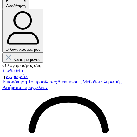
Αναζήτηση
Ο λογαριασμός μου
Κλείσιμο μενού
Ο λογαριασμός σας
Συνδεθείτε
ή
εγγραφείτε
Επισκόπηση
Το προφίλ σας
Διευθύνσεις
Μέθοδοι πληρωμής
Αιτήματα παραγγελιών