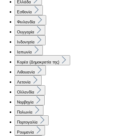
Ελλάδα
Εσθονία
Φινλανδία
Ουγγαρία
Ινδονησία
Ιαπωνία
Κορέα (Δημοκρατία της)
Λιθουανία
Λετονία
Ολλανδία
Νορβηγία
Πολωνία
Πορτογαλία
Ρουμανία