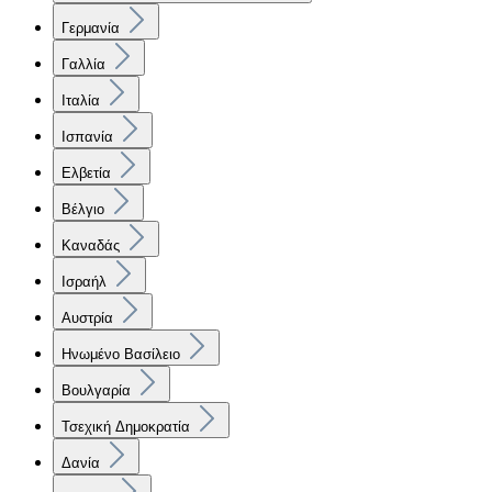
Γερμανία
Γαλλία
Ιταλία
Ισπανία
Ελβετία
Βέλγιο
Καναδάς
Ισραήλ
Αυστρία
Ηνωμένο Βασίλειο
Βουλγαρία
Τσεχική Δημοκρατία
Δανία