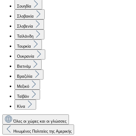
Σουηδία
Σλοβακία
Σλοβενία
Ταϊλάνδη
Τουρκία
Ουκρανία
Βιετνάμ
Βραζιλία
Μεξικό
Ταϊβάν
Κίνα
Όλες οι χώρες και οι γλώσσες
Ηνωμένες Πολιτείες της Αμερικής