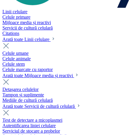
Linii celulare
Celule primare
Mijloace media și reactivi
Servicii de cultură celulară
Citations
Arată toate Linii celulare
Celule umane
Celule animale
Celule stem
Celule marcate cu raportor
Arată toate Mijloace media și reactivi
Detașarea celulelor
Tampon și suplimente
Mediile de cultură celulară
Arată toate Servicii de cultură celulară
Test de detectare a micoplasmei
Autentificarea liniei celulare
Serviciul de stocare a probelor