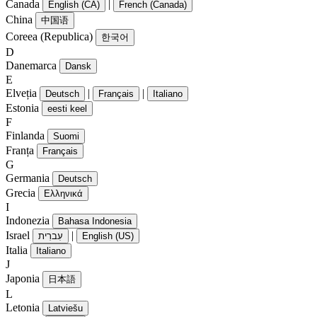
Canada
|
English (CA)
French (Canada)
China
中国语
Coreea (Republica)
한국어
D
Danemarca
Dansk
E
Elveția
|
|
Deutsch
Français
Italiano
Estonia
eesti keel
F
Finlanda
Suomi
Franța
Français
G
Germania
Deutsch
Grecia
Ελληνικά
I
Indonezia
Bahasa Indonesia
Israel
|
עִברִית
English (US)
Italia
Italiano
J
Japonia
日本語
L
Letonia
Latviešu