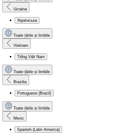
Ucraina
Українська
Toate țările și limbile
Vietnam
Tiếng Việt Nam
Toate țările și limbile
Brazilia
Portuguese (Brazil)
Toate țările și limbile
Mexic
Spanish (Latin America)