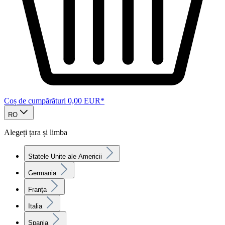
Coș de cumpărături
0,00 EUR*
RO
Alegeți țara și limba
Statele Unite ale Americii
Germania
Franța
Italia
Spania