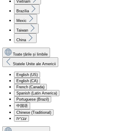
Vietnam
Brazilia
Mexic
Taiwan
China
Toate țările și limbile
Statele Unite ale Americii
English (US)
English (CA)
French (Canada)
Spanish (Latin America)
Portuguese (Brazil)
中国语
Chinese (Traditional)
עִברִית