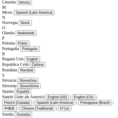
Lituania
lietuvių
M
Mexic
Spanish (Latin America)
N
Norvegia
Norsk
O
Olanda
Nederlands
P
Polonia
Polski
Portugalia
Português
R
Regatul Unit
English
Republica Cehă
Čeština
România
Română
S
Slovacia
Slovenčina
Slovenia
Slovenščina
Spania
Español
Statele Unite ale Americii
|
|
English (US)
English (CA)
|
|
|
French (Canada)
Spanish (Latin America)
Portuguese (Brazil)
|
|
中国语
Chinese (Traditional)
עִברִית
Suedia
Svenska