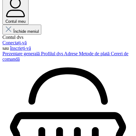
Contul meu
Închide meniul
Contul dvs
Conectați-vă
sau
înscrieți-vă
Prezentare generală
Profilul dvs
Adrese
Metode de plată
Cereri de
comandă