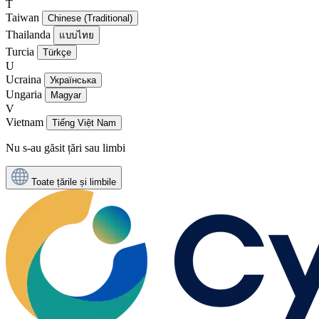
T
Taiwan
Chinese (Traditional)
Thailanda
แบบไทย
Turcia
Türkçe
U
Ucraina
Українська
Ungaria
Magyar
V
Vietnam
Tiếng Việt Nam
Nu s-au găsit țări sau limbi
Toate țările și limbile