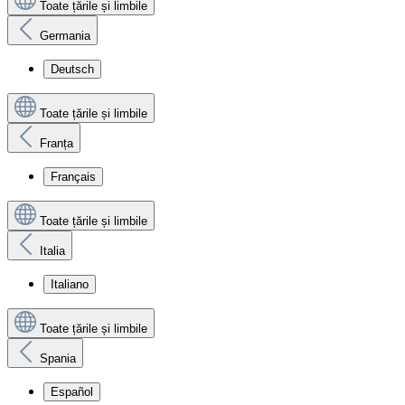
Toate țările și limbile
Germania
Deutsch
Toate țările și limbile
Franța
Français
Toate țările și limbile
Italia
Italiano
Toate țările și limbile
Spania
Español