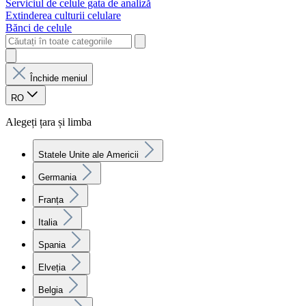
Serviciul de celule gata de analiză
Extinderea culturii celulare
Bănci de celule
Închide meniul
RO
Alegeți țara și limba
Statele Unite ale Americii
Germania
Franța
Italia
Spania
Elveția
Belgia