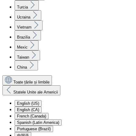
Turcia
Ucraina
Vietnam
Brazilia
Mexic
Taiwan
China
Toate țările și limbile
Statele Unite ale Americii
English (US)
English (CA)
French (Canada)
Spanish (Latin America)
Portuguese (Brazil)
中国语