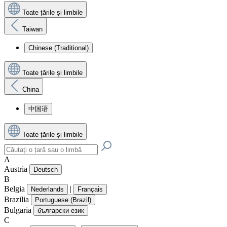
Toate țările și limbile
Taiwan
Chinese (Traditional)
Toate țările și limbile
China
中国语
Toate țările și limbile
A
Austria
Deutsch
B
Belgia
|
Nederlands
Français
Brazilia
Portuguese (Brazil)
Bulgaria
български език
C