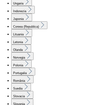
Ungaria
Indonezia
Japonia
Coreea (Republica)
Lituania
Letonia
Olanda
Norvegia
Polonia
Portugalia
România
Suedia
Slovacia
Slovenia