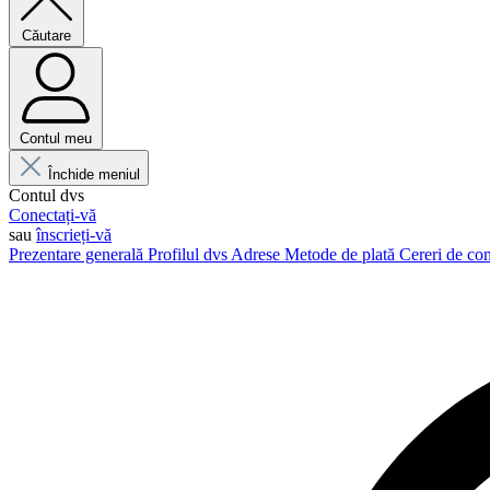
Căutare
Contul meu
Închide meniul
Contul dvs
Conectați-vă
sau
înscrieți-vă
Prezentare generală
Profilul dvs
Adrese
Metode de plată
Cereri de c