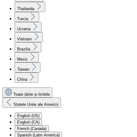
Thailanda
Turcia
Ucraina
Vietnam
Brazilia
Mexic
Taiwan
China
Toate țările și limbile
Statele Unite ale Americii
English (US)
English (CA)
French (Canada)
Spanish (Latin America)