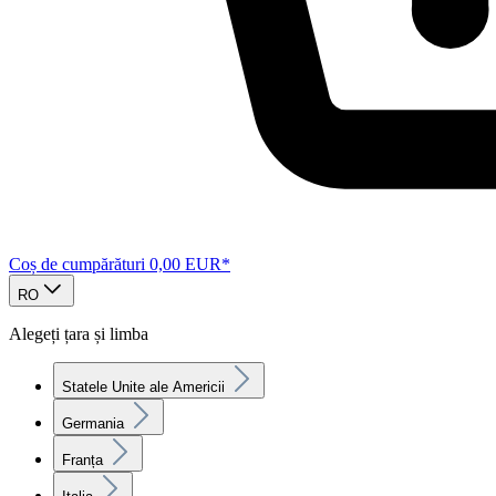
Coș de cumpărături
0,00 EUR*
RO
Alegeți țara și limba
Statele Unite ale Americii
Germania
Franța