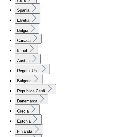
Italia
Spania
Elveția
Belgia
Canada
Israel
Austria
Regatul Unit
Bulgaria
Republica Cehă
Danemarca
Grecia
Estonia
Finlanda