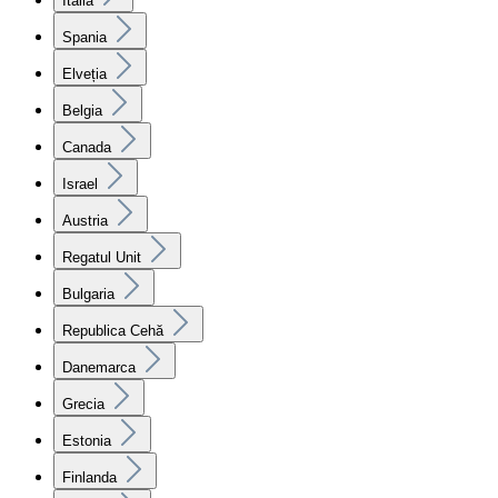
Italia
Spania
Elveția
Belgia
Canada
Israel
Austria
Regatul Unit
Bulgaria
Republica Cehă
Danemarca
Grecia
Estonia
Finlanda