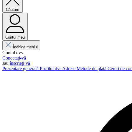
Căutare
Contul meu
Închide meniul
Contul dvs
Conectați-vă
sau
înscrieți-vă
Prezentare generală
Profilul dvs
Adrese
Metode de plată
Cereri de c