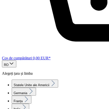
Coș de cumpărături
0,00 EUR*
RO
Alegeți țara și limba
Statele Unite ale Americii
Germania
Franța