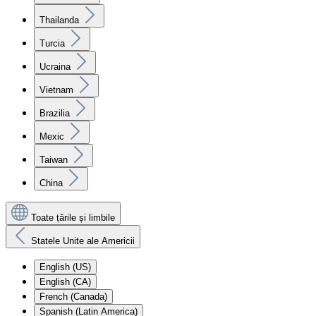
Thailanda
Turcia
Ucraina
Vietnam
Brazilia
Mexic
Taiwan
China
Toate țările și limbile
Statele Unite ale Americii
English (US)
English (CA)
French (Canada)
Spanish (Latin America)