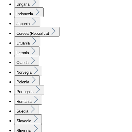
Ungaria
Indonezia
Japonia
Coreea (Republica)
Lituania
Letonia
Olanda
Norvegia
Polonia
Portugalia
România
Suedia
Slovacia
Slovenia