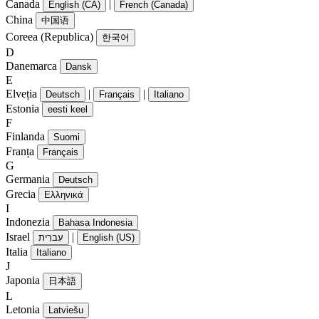
Canada
|
English (CA)
French (Canada)
China
中国语
Coreea (Republica)
한국어
D
Danemarca
Dansk
E
Elveția
|
|
Deutsch
Français
Italiano
Estonia
eesti keel
F
Finlanda
Suomi
Franța
Français
G
Germania
Deutsch
Grecia
Ελληνικά
I
Indonezia
Bahasa Indonesia
Israel
|
עִברִית
English (US)
Italia
Italiano
J
Japonia
日本語
L
Letonia
Latviešu