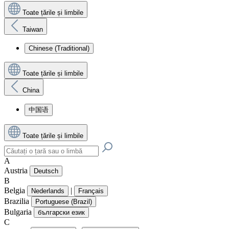
Toate țările și limbile
Taiwan
Chinese (Traditional)
Toate țările și limbile
China
中国语
Toate țările și limbile
A
Austria
Deutsch
B
Belgia
|
Nederlands
Français
Brazilia
Portuguese (Brazil)
Bulgaria
български език
C