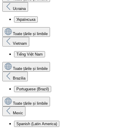
Ucraina
Українська
Toate țările și limbile
Vietnam
Tiếng Việt Nam
Toate țările și limbile
Brazilia
Portuguese (Brazil)
Toate țările și limbile
Mexic
Spanish (Latin America)