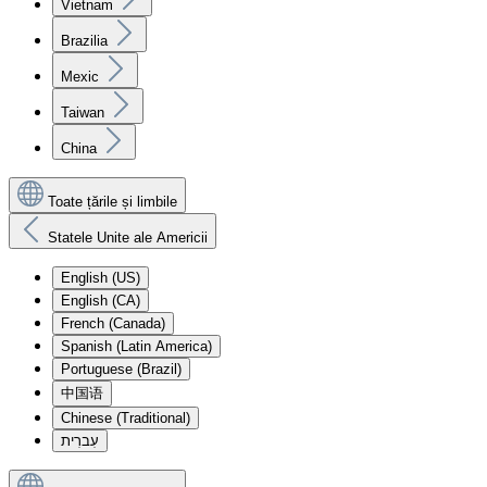
Vietnam
Brazilia
Mexic
Taiwan
China
Toate țările și limbile
Statele Unite ale Americii
English (US)
English (CA)
French (Canada)
Spanish (Latin America)
Portuguese (Brazil)
中国语
Chinese (Traditional)
עִברִית