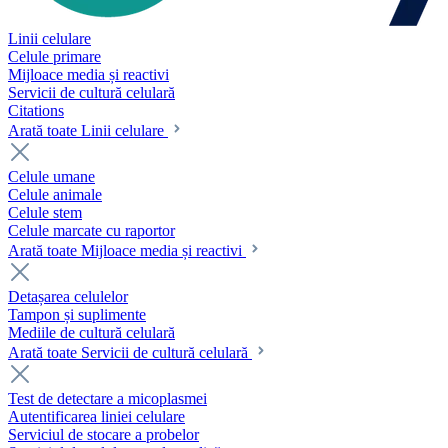
Linii celulare
Celule primare
Mijloace media și reactivi
Servicii de cultură celulară
Citations
Arată toate Linii celulare
Celule umane
Celule animale
Celule stem
Celule marcate cu raportor
Arată toate Mijloace media și reactivi
Detașarea celulelor
Tampon și suplimente
Mediile de cultură celulară
Arată toate Servicii de cultură celulară
Test de detectare a micoplasmei
Autentificarea liniei celulare
Serviciul de stocare a probelor