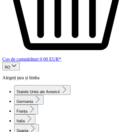
Coș de cumpărături
0,00 EUR*
RO
Alegeți țara și limba
Statele Unite ale Americii
Germania
Franța
Italia
Spania