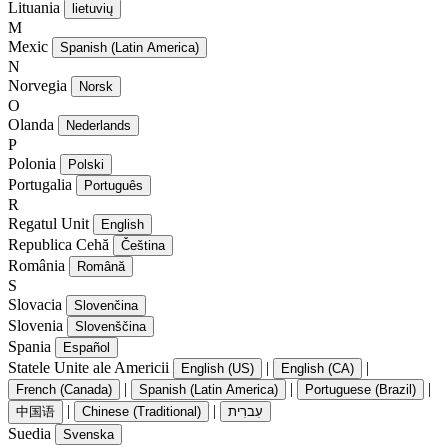
Lituania
lietuvių
M
Mexic
Spanish (Latin America)
N
Norvegia
Norsk
O
Olanda
Nederlands
P
Polonia
Polski
Portugalia
Português
R
Regatul Unit
English
Republica Cehă
Čeština
România
Română
S
Slovacia
Slovenčina
Slovenia
Slovenščina
Spania
Español
Statele Unite ale Americii
|
|
English (US)
English (CA)
|
|
|
French (Canada)
Spanish (Latin America)
Portuguese (Brazil)
|
|
中国语
Chinese (Traditional)
עִברִית
Suedia
Svenska