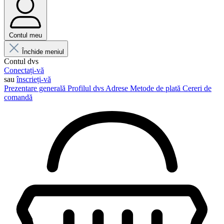
Contul meu
Închide meniul
Contul dvs
Conectați-vă
sau
înscrieți-vă
Prezentare generală
Profilul dvs
Adrese
Metode de plată
Cereri de
comandă