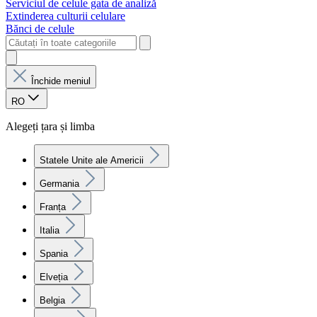
Serviciul de celule gata de analiză
Extinderea culturii celulare
Bănci de celule
Închide meniul
RO
Alegeți țara și limba
Statele Unite ale Americii
Germania
Franța
Italia
Spania
Elveția
Belgia