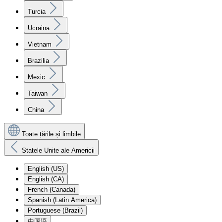
Turcia
Ucraina
Vietnam
Brazilia
Mexic
Taiwan
China
Toate țările și limbile
Statele Unite ale Americii
English (US)
English (CA)
French (Canada)
Spanish (Latin America)
Portuguese (Brazil)
中国语