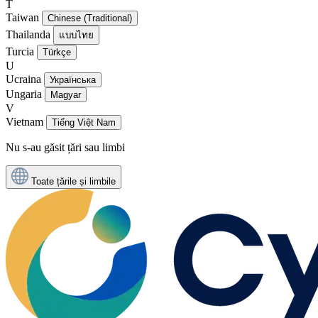
T
Taiwan
Chinese (Traditional)
Thailanda
แบบไทย
Turcia
Türkçe
U
Ucraina
Українська
Ungaria
Magyar
V
Vietnam
Tiếng Việt Nam
Nu s-au găsit țări sau limbi
Toate țările și limbile