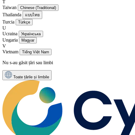
T
Taiwan
Chinese (Traditional)
Thailanda
แบบไทย
Turcia
Türkçe
U
Ucraina
Українська
Ungaria
Magyar
V
Vietnam
Tiếng Việt Nam
Nu s-au găsit țări sau limbi
Toate țările și limbile