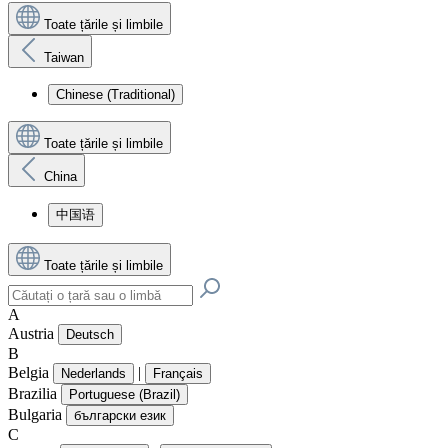
Toate țările și limbile
Taiwan
Chinese (Traditional)
Toate țările și limbile
China
中国语
Toate țările și limbile
A
Austria
Deutsch
B
Belgia
|
Nederlands
Français
Brazilia
Portuguese (Brazil)
Bulgaria
български език
C