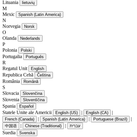
Lituania
lietuvių
M
Mexic
Spanish (Latin America)
N
Norvegia
Norsk
O
Olanda
Nederlands
P
Polonia
Polski
Portugalia
Português
R
Regatul Unit
English
Republica Cehă
Čeština
România
Română
S
Slovacia
Slovenčina
Slovenia
Slovenščina
Spania
Español
Statele Unite ale Americii
|
|
English (US)
English (CA)
|
|
|
French (Canada)
Spanish (Latin America)
Portuguese (Brazil)
|
|
中国语
Chinese (Traditional)
עִברִית
Suedia
Svenska