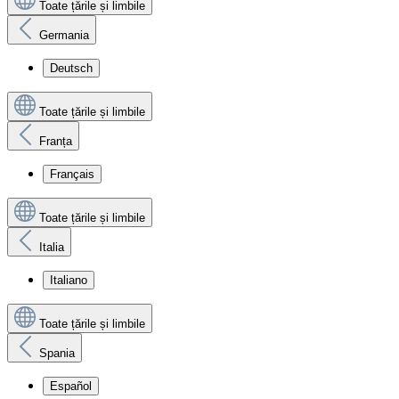
Toate țările și limbile
Germania
Deutsch
Toate țările și limbile
Franța
Français
Toate țările și limbile
Italia
Italiano
Toate țările și limbile
Spania
Español