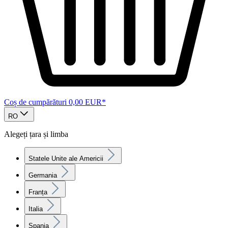
Coș de cumpărături
0,00 EUR*
RO
Alegeți țara și limba
Statele Unite ale Americii
Germania
Franța
Italia
Spania