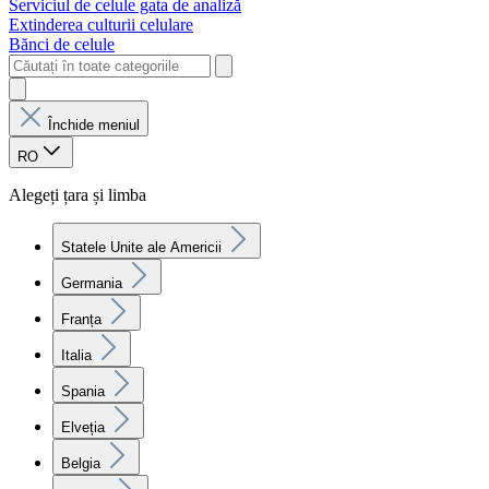
Serviciul de celule gata de analiză
Extinderea culturii celulare
Bănci de celule
Închide meniul
RO
Alegeți țara și limba
Statele Unite ale Americii
Germania
Franța
Italia
Spania
Elveția
Belgia