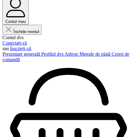
Contul meu
Închide meniul
Contul dvs
Conectați-vă
sau
înscrieți-vă
Prezentare generală
Profilul dvs
Adrese
Metode de plată
Cereri de
comandă