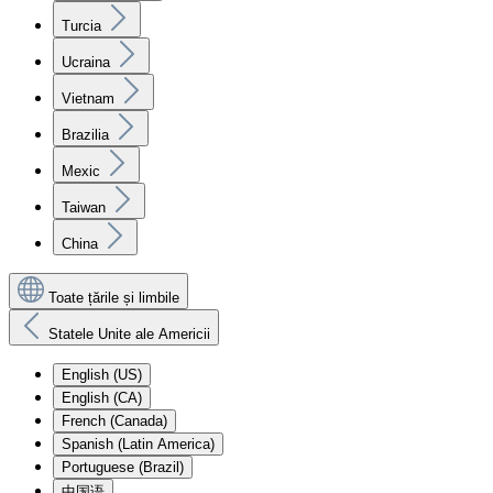
Turcia
Ucraina
Vietnam
Brazilia
Mexic
Taiwan
China
Toate țările și limbile
Statele Unite ale Americii
English (US)
English (CA)
French (Canada)
Spanish (Latin America)
Portuguese (Brazil)
中国语