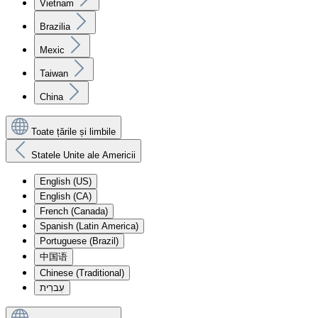
Vietnam
Brazilia
Mexic
Taiwan
China
Toate țările și limbile
Statele Unite ale Americii
English (US)
English (CA)
French (Canada)
Spanish (Latin America)
Portuguese (Brazil)
中国语
Chinese (Traditional)
עִברִית