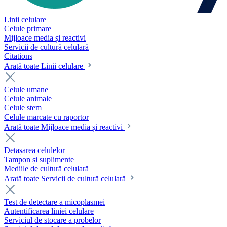
Linii celulare
Celule primare
Mijloace media și reactivi
Servicii de cultură celulară
Citations
Arată toate Linii celulare
Celule umane
Celule animale
Celule stem
Celule marcate cu raportor
Arată toate Mijloace media și reactivi
Detașarea celulelor
Tampon și suplimente
Mediile de cultură celulară
Arată toate Servicii de cultură celulară
Test de detectare a micoplasmei
Autentificarea liniei celulare
Serviciul de stocare a probelor