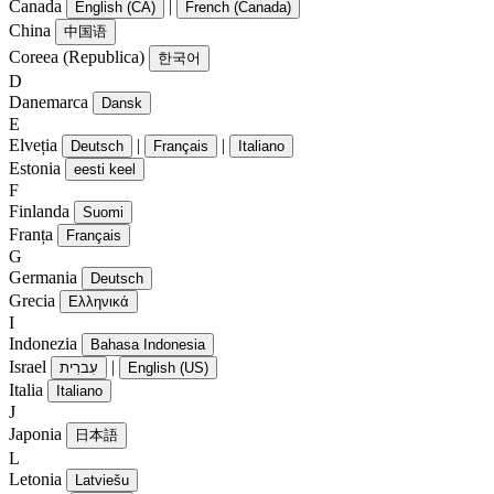
Canada
|
English (CA)
French (Canada)
China
中国语
Coreea (Republica)
한국어
D
Danemarca
Dansk
E
Elveția
|
|
Deutsch
Français
Italiano
Estonia
eesti keel
F
Finlanda
Suomi
Franța
Français
G
Germania
Deutsch
Grecia
Ελληνικά
I
Indonezia
Bahasa Indonesia
Israel
|
עִברִית
English (US)
Italia
Italiano
J
Japonia
日本語
L
Letonia
Latviešu