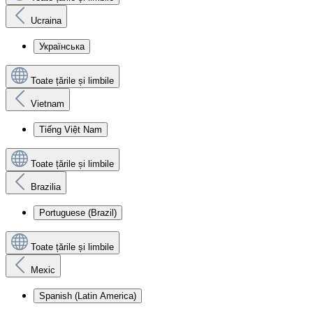
Ucraina
Українська
Toate țările și limbile
Vietnam
Tiếng Việt Nam
Toate țările și limbile
Brazilia
Portuguese (Brazil)
Toate țările și limbile
Mexic
Spanish (Latin America)